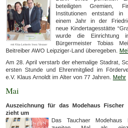
beteiligten Gremien, 
Institutionen entstand in
einem Jahr in der Friedri
neue Kindertagesstätte “Gra
wurde die Einrichtung 
Bürgermeister Tobias Mei
mit Kita-Leiterin Ines Vesser
Beitreiber AWO Leipziger-Land überegeben.
Me
Am 28. April verstarb der ehemalige Stadrat, S
ersten Stunde und Ehrenmitglied im Förderv
e.V. Klaus Arnoldt im Alter von 77 Jahren.
Mehr
Mai
Auszeichnung für das Modehaus Fischer
zieht um
Das Tauchaer Modehaus 
zweiten Mal als einzi