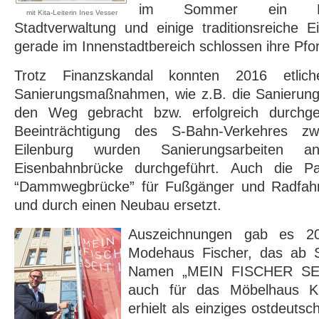
im Sommer ein Fin
mit Kita-Leiterin Ines Vesser
Stadtverwaltung und einige traditionsreiche E
gerade im Innenstadtbereich schlossen ihre Pfor
Trotz Finanzskandal konnten 2016 etliche
Sanierungsmaßnahmen, wie z.B. die Sanierun
den Weg gebracht bzw. erfolgreich durchg
Beeinträchtigung des S-Bahn-Verkehres zw
Eilenburg wurden Sanierungsarbeiten a
Eisenbahnbrücke durchgeführt. Auch die Pa
“Dammwegbrücke” für Fußgänger und Radfahr
und durch einen Neubau ersetzt.
Auszeichnungen gab es 2
Modehaus Fischer, das ab 
Namen „MEIN FISCHER SEIT 
auch für das Möbelhaus K
erhielt als einziges ostdeut