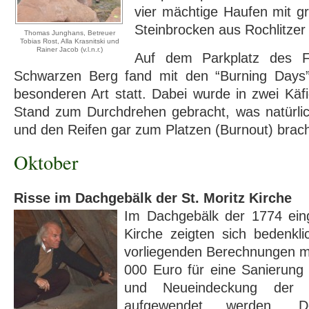
vier mächtige Haufen mit g
Steinbrocken aus Rochlitzer
Thomas Junghans, Betreuer
Tobias Rost, Alla Krasnitski und
Rainer Jacob (v.l.n.r.)
Auf dem Parkplatz des F
Schwarzen Berg fand mit den “Burning Days” 
besonderen Art statt. Dabei wurde in zwei Käf
Stand zum Durchdrehen gebracht, was natürli
und den Reifen gar zum Platzen (Burnout) brac
Oktober
Risse im Dachgebälk der St. Moritz Kirche
Im Dachgebälk der 1774 eing
Kirche zeigten sich bedenkl
vorliegenden Berechnungen 
000 Euro für eine Sanierung
und Neueindeckung der r
aufgewendet werden. 