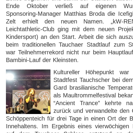
Ende Oktober verließ auf eigenen Wun
Sponsoring-Manager Matthias Broda die Icefig
Zelt erhielt den neuen Namen. „kW-RE
Leichtathletic-Club ging mit dem neuen Proje
Kindersport) an den Start. Arbeit die sich aus
beim traditionellen Tauchaer Stadtlauf zum S
war Teilnehmerrekord nicht nur beim Hauptlau
Bambini-Lauf der Kleinsten.
Kultureller Höhepunkt war
Stadtfest Tauchscher bei de
Gard brasilianische Tempera
als Maultrommelfestival bekan
“Ancient Trance” kehrte na
zurück und verwandelte den
Schöppenteich für drei Tage in einen Ort der
Innehaltens. Im Ergebnis eines vierwöchigen