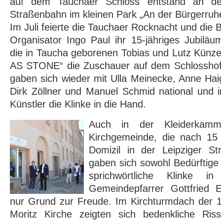
auf dem Tauchaer Schloss entstand an der
Straßenbahn im kleinen Park „An der Bürgerruhe
Im Juli feierte die Tauchaer Rocknacht und die
Organisator Ingo Paul ihr 15-jähriges Jubiläu
die in Taucha geborenen Tobias und Lutz Künz
AS STONE“ die Zuschauer auf dem Schlosshof. 
gaben sich wieder mit Ulla Meinecke, Anne Hai
Dirk Zöllner und Manuel Schmid national und i
Künstler die Klinke in die Hand.
Auch in der Kleiderkamm
Kirchgemeinde, die nach 15
Domizil in der Leipziger S
gaben sich sowohl Bedürftige
sprichwörtliche Klinke 
Gemeindepfarrer Gottfried 
nur Grund zur Freude. Im Kirchturmdach der 1
Moritz Kirche zeigten sich bedenkliche Ris