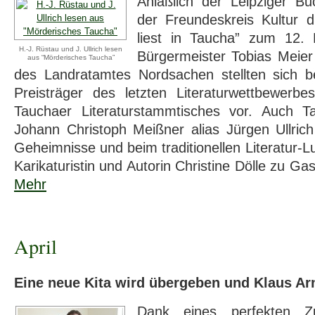
Anläßlich der Leipziger Bu
der Freundeskreis Kultur d
liest in Taucha” zum 12. 
H.-J. Rüstau und J. Ullrich lesen
Bürgermeister Tobias Meier 
aus “Mörderisches Taucha”
des Landratamtes Nordsachen stellten sich 
Preisträger des letzten Literaturwettbewerbe
Tauchaer Literaturstammtisches vor. Auch T
Johann Christoph Meißner alias Jürgen Ullrich 
Geheimnisse und beim traditionellen Literatur-L
Karikaturistin und Autorin Christine Dölle zu Gas
Mehr
April
Eine neue Kita wird übergeben und Klaus Arn
Dank eines perfekten Zu