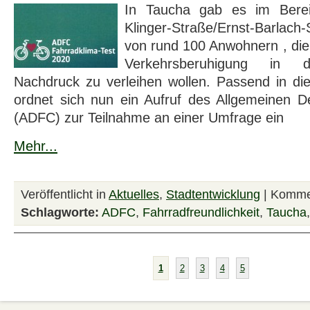
In Taucha gab es im Berei
Klinger-Straße/Ernst-Barla
von rund 100 Anwohnern , die
Verkehrsberuhigung in 
Nachdruck zu verleihen wollen. Passend in 
ordnet sich nun ein Aufruf des Allgemeinen D
(ADFC) zur Teilnahme an einer Umfrage ein
Mehr...
Veröffentlicht in
Aktuelles
,
Stadtentwicklung
|
Kommen
Schlagworte:
ADFC
,
Fahrradfreundlichkeit
,
Taucha
1
2
3
4
5