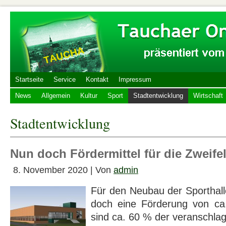
Startseite
Service
Kontakt
Impressum
News
Allgemein
Kultur
Sport
Stadtentwicklung
Wirtschaft
Stadtentwicklung
Nun doch För­der­mi­ttel für die Zwei­fel­
8. November 2020 | Von
admin
Für den Neubau der Sporthalle
doch eine Förderung von ca
sind ca. 60 % der veranschlag