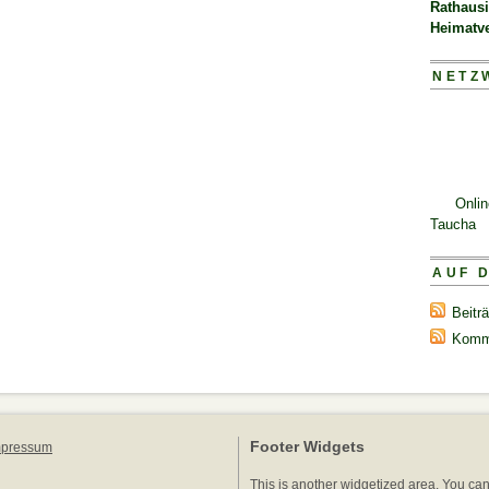
Rathaus
Heimatv
NETZ
Onli
Taucha
AUF 
Beitr
Komm
Footer Widgets
mpressum
This is another widgetized area. You ca