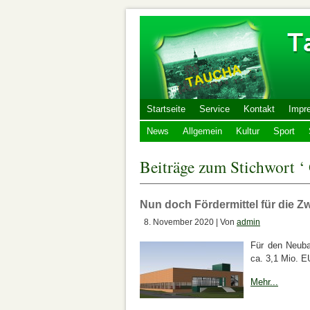
Startseite
Service
Kontakt
Impr
News
Allgemein
Kultur
Sport
Beiträge zum Stichwort ‘
Nun doch För­der­mi­ttel für die Zwei
8. November 2020 | Von
admin
Für den Neuba
ca. 3,1 Mio. E
Mehr...