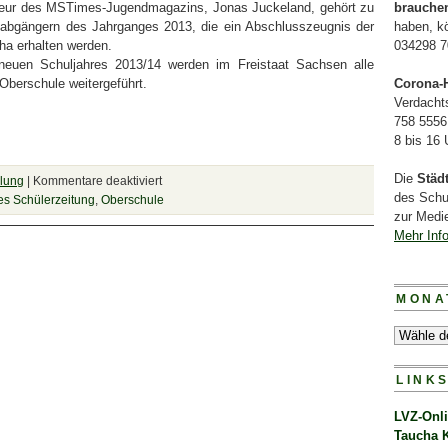
teur des MSTimes-Jugendmagazins, Jonas Juckeland, gehört zu
brauche
labgängern des Jahrganges 2013, die ein Abschlusszeugnis der
haben, k
ha erhalten werden.
034298 7
neuen Schuljahres 2013/14 werden im Freistaat Sachsen alle
 Oberschule weitergeführt.
Corona-H
Verdacht
758 5556
8 bis 16
Die
Städ
klung
|
Kommentare deaktiviert
des Schu
s Schülerzeitung
,
Oberschule
zur Medie
Mehr Inf
MONA
LINK
LVZ-Onl
Taucha 