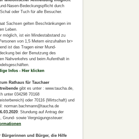
Mund-Nasen-Bedeckungspflicht durch
Schal oder Tuch für alle Besucher.
taat Sachsen gelten Beschränkungen im
hen Leben.
 möglich, ist ein Mindestabstand zu
Personen von 1,5 Metern einzuhalten br>
tend ist das Tragen einer Mund-
eckung bei der Benutzung des
hen Nahverkehrs und beim Aufenthalt in
ndelsgeschäften.
ige Infos - Hier klicken
zum Rathaus für Tauchaer
treibende
gibt es unter : www.taucha.de,
sch unter 034298 70168
isterbereich) oder 70116 (Wirtschaft) und
il: norman.bachmann@taucha.de
6.03.2020
: Stundung auf Antrag der
, Grund- sowie Vergnügungssteuer:
formationen
 Bürgerinnen und Bürger, die Hilfe