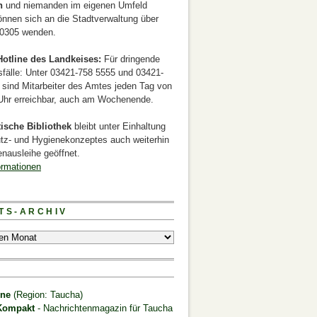
n
und niemanden im eigenen Umfeld
önnen sich an die Stadtverwaltung über
0305 wenden.
otline des Landkeises:
Für dringende
sfälle: Unter 03421-758 5555 und 03421-
 sind Mitarbeiter des Amtes jeden Tag von
 Uhr erreichbar, auch am Wochenende.
tische Bibliothek
bleibt unter Einhaltung
tz- und Hygienekonzeptes auch weiterhin
nausleihe geöffnet.
ormationen
TS-ARCHIV
S
ine
(Region: Taucha)
Kompakt
- Nachrichtenmagazin für Taucha