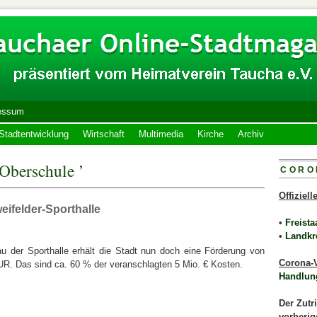
essum
Stadtentwicklung
Wirtschaft
Multimedia
Kirche
Archiv
 Oberschule ’
CORO
Offiziel
­fel­der­-Sport­hal­le
•
Freista
•
Landkr
u der Sporthalle erhält die Stadt nun doch eine Förderung von
Corona-V
UR. Das sind ca. 60 % der veranschlagten 5 Mio. € Kosten.
Handlun
Der Zutr
vorherig