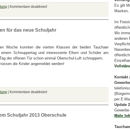
Es gilt 
klung
|
Kommentare deaktiviert
Masken, 
Im Freis
öffentlic
n für das neue Schuljahr
Wo immer
anderen 
Verpflich
nen Woche konnten die vierten Klassen der beiden Tauchaer
Nasenbed
 einem Schnuppertag und interessierte Eltern und Schüler am
öffentlic
 Tag der offenen Tür schon einmal Oberschul-Luft schnuppern.
Einzelha
müssen die Kinder angemeldet werden!
Vollständ
Kontakt 
Gewerbe
telefoni
klung
|
Kommentare deaktiviert
(Bürgerme
per E-Ma
Update 2
Gewerbe-
uem Schuljahr 2013 Oberschule
Mehr In
Tauchaer