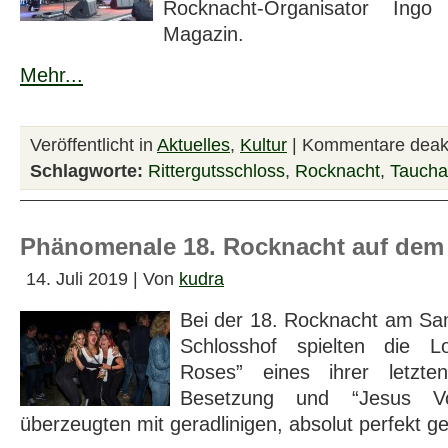
Rocknacht-Organisator Ing
Magazin.
Mehr...
Veröffentlicht in
Aktuelles
,
Kultur
|
Kommentare deakt
Schlagworte:
Rittergutsschloss
,
Rocknacht
,
Taucha
Phänomenale 18. Rocknacht auf dem
14. Juli 2019 | Von
kudra
Bei der 18. Rocknacht am S
Schlosshof spielten die L
Roses” eines ihrer letzte
Besetzung und “Jesus Vo
überzeugten mit geradlinigen, absolut perfekt g