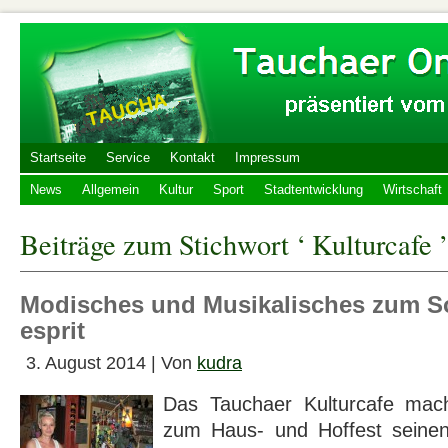
Startseite
Service
Kontakt
Impressum
News
Allgemein
Kultur
Sport
Stadtentwicklung
Wirtschaft
Beiträge zum Stichwort ‘ Kulturcafe ’
Modisches und Musikalisches zum S
esprit
3. August 2014 | Von
kudra
Das Tauchaer Kulturcafe ma
zum Haus- und Hoffest seinen