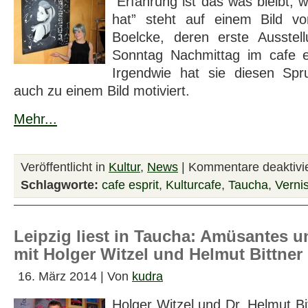
“Erfahrung ist das was bleibt,
hat” steht auf einem Bild vo
Boelcke, deren erste Ausstel
Sonntag Nachmittag im cafe es
Irgendwie hat sie diesen Spru
auch zu einem Bild motiviert.
Mehr...
Veröffentlicht in
Kultur
,
News
|
Kommentare deaktivie
Schlagworte:
cafe esprit
,
Kulturcafe
,
Taucha
,
Verni
Leipzig liest in Taucha: Amüsantes un
mit Holger Witzel und Helmut Bittner
16. März 2014 | Von
kudra
Holger Witzel und Dr. Helmut Bit