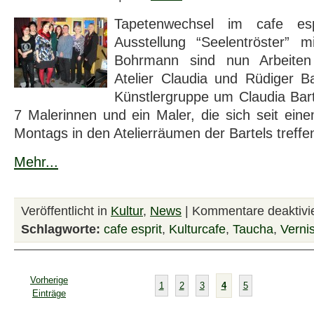
Tapetenwechsel im cafe esp
Ausstellung “Seelentröster” 
Bohrmann sind nun Arbeiten
Atelier Claudia und Rüdiger B
Künstlergruppe um Claudia Bar
7 Malerinnen und ein Maler, die sich seit ei
Montags in den Atelierräumen der Bartels treffe
Mehr...
Veröffentlicht in
Kultur
,
News
|
Kommentare deaktivie
Schlagworte:
cafe esprit
,
Kulturcafe
,
Taucha
,
Verni
Vorherige
1
2
3
4
5
Einträge