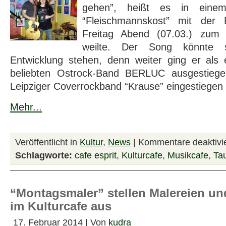
gehen”, heißt es in ein
“Fleischmannskost” mit der
Freitag Abend (07.03.) zum 
weilte. Der Song könnte 
Entwicklung stehen, denn weiter ging er als 
beliebten Ostrock-Band BERLUC ausgestieg
Leipziger Coverrockband “Krause” eingestiegen i
Mehr...
Veröffentlicht in
Kultur
,
News
|
Kommentare deaktivie
Schlagworte:
cafe esprit
,
Kulturcafe
,
Musikcafe
,
Ta
“Montags­maler” stellen Malereien u
im Kultur­cafe aus
17. Februar 2014 | Von
kudra