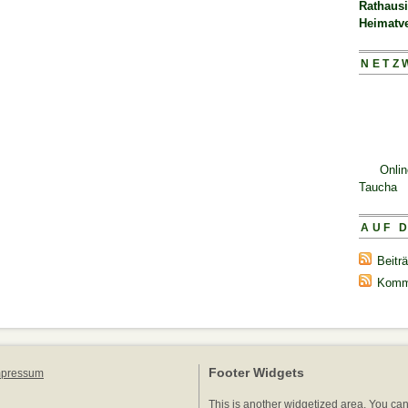
Rathaus
Heimatv
NETZ
Onli
Taucha
AUF 
Beitr
Komm
Footer Widgets
mpressum
This is another widgetized area. You ca