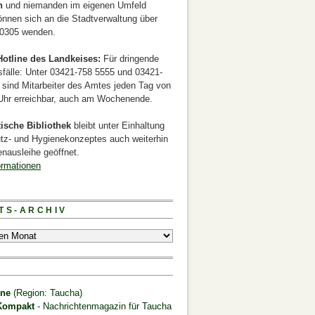
n
und niemanden im eigenen Umfeld
önnen sich an die Stadtverwaltung über
0305 wenden.
otline des Landkeises:
Für dringende
sfälle: Unter 03421-758 5555 und 03421-
 sind Mitarbeiter des Amtes jeden Tag von
 Uhr erreichbar, auch am Wochenende.
tische Bibliothek
bleibt unter Einhaltung
tz- und Hygienekonzeptes auch weiterhin
nausleihe geöffnet.
ormationen
TS-ARCHIV
S
ine
(Region: Taucha)
Kompakt
- Nachrichtenmagazin für Taucha