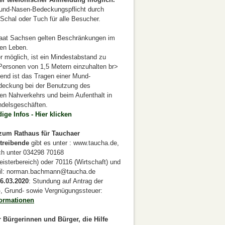
Mund-Nasen-Bedeckungspflicht durch
Schal oder Tuch für alle Besucher.
taat Sachsen gelten Beschränkungen im
hen Leben.
 möglich, ist ein Mindestabstand zu
Personen von 1,5 Metern einzuhalten br>
tend ist das Tragen einer Mund-
eckung bei der Benutzung des
hen Nahverkehrs und beim Aufenthalt in
ndelsgeschäften.
ige Infos - Hier klicken
zum Rathaus für Tauchaer
treibende
gibt es unter : www.taucha.de,
sch unter 034298 70168
isterbereich) oder 70116 (Wirtschaft) und
il: norman.bachmann@taucha.de
6.03.2020
: Stundung auf Antrag der
, Grund- sowie Vergnügungssteuer:
formationen
 Bürgerinnen und Bürger, die Hilfe