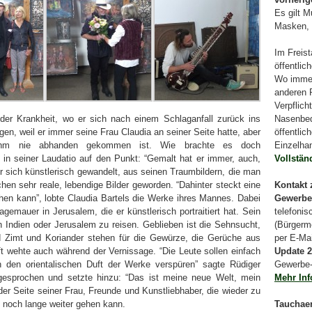
Es gilt 
Masken, 
Im Freis
öffentlic
Wo immer
anderen 
Verpflich
 der Krankheit, wo er sich nach einem Schlaganfall zurück ins
Nasenbed
n, weil er immer seine Frau Claudia an seiner Seite hatte, aber
öffentlic
hm nie abhanden gekommen ist. Wie brachte es doch
Einzelha
h in seiner Laudatio auf den Punkt: “Gemalt hat er immer, auch,
Vollständ
 er sich künstlerisch gewandelt, aus seinen Traumbildern, die man
hen sehr reale, lebendige Bilder geworden. “Dahinter steckt eine
Kontakt 
en kann”, lobte Claudia Bartels die Werke ihres Mannes. Dabei
Gewerbe
agemauer in Jerusalem, die er künstlerisch portraitiert hat. Sein
telefoni
Indien oder Jerusalem zu reisen. Geblieben ist die Sehnsucht,
(Bürgerme
nd Zimt und Koriander stehen für die Gewürze, die Gerüche aus
per E-Ma
 wehte auch während der Vernissage. “Die Leute sollen einfach
Update 2
ch den orientalischen Duft der Werke verspüren” sagte Rüdiger
Gewerbe-
ngesprochen und setzte hinzu: “Das ist meine neue Welt, mein
Mehr In
er Seite seiner Frau, Freunde und Kunstliebhaber, die wieder zu
noch lange weiter gehen kann.
Tauchaer