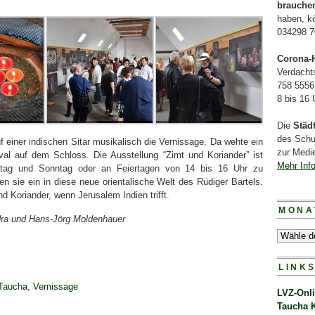
brauche
haben, k
034298 7
Corona-H
Verdacht
758 5556
8 bis 16
Die
Städ
des Schu
 einer indischen Sitar musikalisch die Vernissage. Da wehte ein
zur Medie
al auf dem Schloss. Die Ausstellung “Zimt und Koriander” ist
Mehr Inf
tag und Sonntag oder an Feiertagen von 14 bis 16 Uhr zu
en sie ein in diese neue orientalische Welt des Rüdiger Bartels.
d Koriander, wenn Jerusalem Indien trifft.
MONA
dra und Hans-Jörg Moldenhauer
LINK
Taucha
,
Vernissage
LVZ-Onl
Taucha 