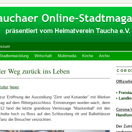
essum
Stadtentwicklung
Wirtschaft
Multimedia
Kirche
Archiv
der Weg zurück ins Leben
CORO
Offiziel
Kultur
,
News
•
Freista
zur Eröffnung der Ausstellung “Zimt und Koriander” mit Werken
•
Landkr
ag auf dem Rittergutsschloss. Erinnerungen wurden wach, denn
 fand die letzte grandiose Vernissage “Maskenball” mit den
Corona-V
chotte hoch zu Ross auf den Schlossberg ritt und Balletttänzer
Handlun
Tanz die Besucher verzückten.
Der Zutr
vorherig