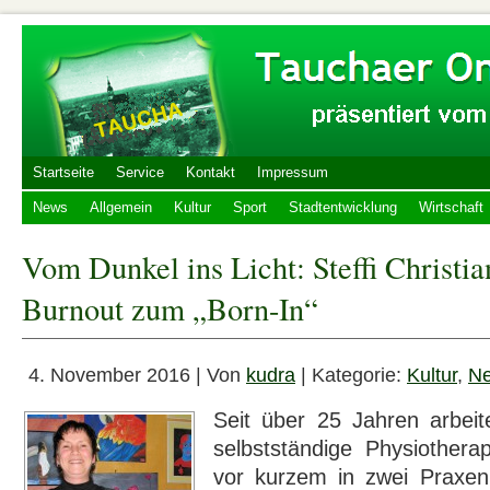
Startseite
Service
Kontakt
Impressum
News
Allgemein
Kultur
Sport
Stadtentwicklung
Wirtschaft
Vom Dunkel ins Licht: Steffi Christ
Burnout zum „Born-In“
4. November 2016 | Von
kudra
| Kategorie:
Kultur
,
N
Seit über 25 Jahren arbeite
selbstständige Physiothera
vor kurzem in zwei Praxen 