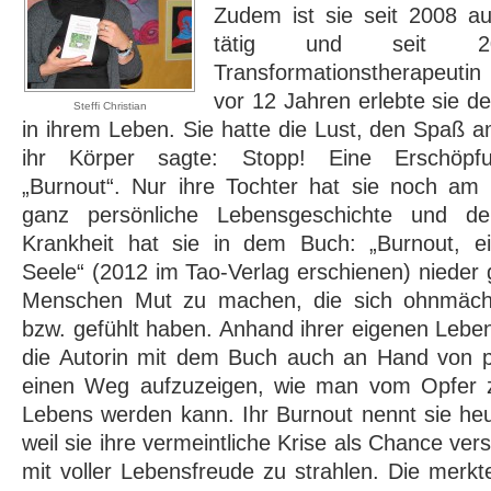
Zudem ist sie seit 2008 auc
tätig und seit 
Transformationstherapeutin
vor 12 Jahren erlebte sie d
Steffi Christian
in ihrem Leben. Sie hatte die Lust, den Spaß 
ihr Körper sagte: Stopp! Eine Erschöpfu
„Burnout“. Nur ihre Tochter hat sie noch am 
ganz persönliche Lebensgeschichte und 
Krankheit hat sie in dem Buch: „Burnout, e
Seele“ (2012 im Tao-Verlag erschienen) nieder 
Menschen Mut zu machen, die sich ohnmächti
bzw. gefühlt haben. Anhand ihrer eigenen Lebe
die Autorin mit dem Buch auch an Hand von pr
einen Weg aufzuzeigen, wie man vom Opfer z
Lebens werden kann. Ihr Burnout nennt sie heut
weil sie ihre vermeintliche Krise als Chance ve
mit voller Lebensfreude zu strahlen. Die merkt