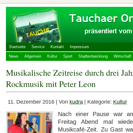
Startseite
Service
Kontakt
Impressum
News
Allgemein
Kultur
Sport
Stadtentwicklung
Wirtschaft
Musikalische Zeitreise durch drei Ja
Rockmusik mit Peter Leon
11. Dezember 2016 | Von
kudra
| Kategorie:
Kultur
Nach einer Pause war a
Freitag Abend mal wiede
Musikcafé-Zeit. Zu Gast wa