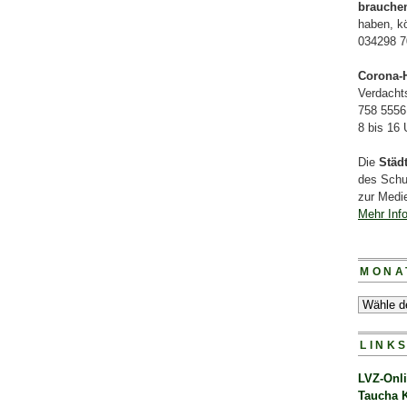
brauche
haben, k
034298 7
Corona-H
Verdacht
758 5556
8 bis 16
Die
Städ
des Schu
zur Medie
Mehr Inf
MONA
LINK
LVZ-Onl
Taucha 