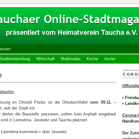
essum
Stadtentwicklung
Wirtschaft
Multimedia
Kirche
Archiv
t
CORO
Offiziel
Aktuelles
•
Freista
zung im Ortsteil Pönitz ist die Ortsdurchfahrt
vom 09.11. –
•
Landkr
 teilt die Stadt mit.
ürfen die Baustelle passieren, sofern kein Asphalt eingebaut
Corona-V
sind in Liemehna, Jesewitz und Taucha platziert.
Handlun
on Liemehna kommend-> über Jesewitz
Der Zutr
vorherig