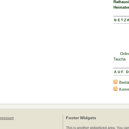
Rathaus
Heimatv
NETZ
Onli
Taucha
AUF 
Beitr
Komm
Footer Widgets
mpressum
This is another widgetized area. You ca