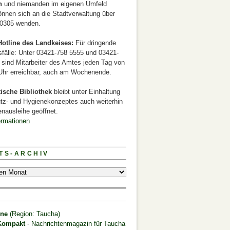
n
und niemanden im eigenen Umfeld
önnen sich an die Stadtverwaltung über
0305 wenden.
otline des Landkeises:
Für dringende
sfälle: Unter 03421-758 5555 und 03421-
 sind Mitarbeiter des Amtes jeden Tag von
 Uhr erreichbar, auch am Wochenende.
tische Bibliothek
bleibt unter Einhaltung
tz- und Hygienekonzeptes auch weiterhin
nausleihe geöffnet.
ormationen
TS-ARCHIV
S
ine
(Region: Taucha)
Kompakt
- Nachrichtenmagazin für Taucha