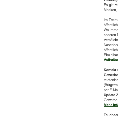
Es gilt 
Masken, 
Im Freis
öffentlic
Wo immer
anderen 
Verpflich
Nasenbed
öffentlic
Einzelha
Vollständ
Kontakt 
Gewerbe
telefoni
(Bürgerme
per E-Ma
Update 2
Gewerbe-
Mehr In
Tauchaer