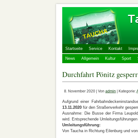
Startseite
Service
Kontakt
Impr
News
Allgemein
Kultur
Sport
Durchfahrt Pönitz gesperr
8. November 2020 | Von
admin
| Kategorie:
Aufgrund einer Fahrbahndeckeninstandset
13.11.2020
für den Straßenverkehr gesperrt,
Ausnahme: Die Busse der Firma Leupold d
wird. Entsprechende Umleitungsführungen 
Umleitungsführung:
Von Taucha in Richtung Eilenburg und v