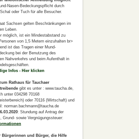
Mund-Nasen-Bedeckungspflicht durch
Schal oder Tuch für alle Besucher.
taat Sachsen gelten Beschränkungen im
hen Leben.
 möglich, ist ein Mindestabstand zu
Personen von 1,5 Metern einzuhalten br>
tend ist das Tragen einer Mund-
eckung bei der Benutzung des
hen Nahverkehrs und beim Aufenthalt in
ndelsgeschäften.
ige Infos - Hier klicken
zum Rathaus für Tauchaer
treibende
gibt es unter : www.taucha.de,
sch unter 034298 70168
isterbereich) oder 70116 (Wirtschaft) und
il: norman.bachmann@taucha.de
6.03.2020
: Stundung auf Antrag der
, Grund- sowie Vergnügungssteuer:
formationen
 Bürgerinnen und Bürger, die Hilfe