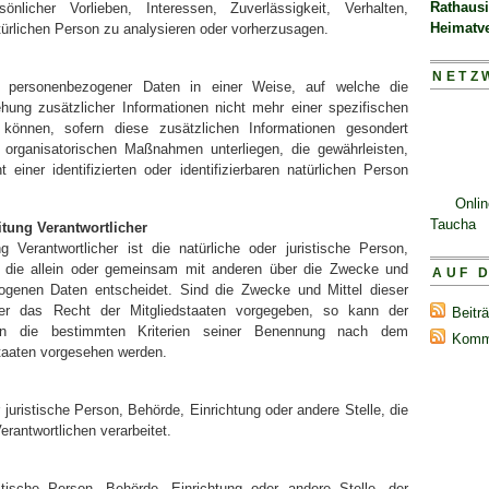
Rathaus
sönlicher Vorlieben, Interessen, Zuverlässigkeit, Verhalten,
Heimatv
türlichen Person zu analysieren oder vorherzusagen.
NETZ
ng personenbezogener Daten in einer Weise, auf welche die
ung zusätzlicher Informationen nicht mehr einer spezifischen
können, sofern diese zusätzlichen Informationen gesondert
organisatorischen Maßnahmen unterliegen, die gewährleisten,
iner identifizierten oder identifizierbaren natürlichen Person
Onli
Taucha
itung Verantwortlicher
ng Verantwortlicher ist die natürliche oder juristische Person,
e, die allein oder gemeinsam mit anderen über die Zwecke und
AUF 
zogenen Daten entscheidet. Sind die Zwecke und Mittel dieser
der das Recht der Mitgliedstaaten vorgegeben, so kann der
Beitr
nen die bestimmten Kriterien seiner Benennung nach dem
Komm
taaten vorgesehen werden.
r juristische Person, Behörde, Einrichtung oder andere Stelle, die
rantwortlichen verarbeitet.
stische Person, Behörde, Einrichtung oder andere Stelle, der