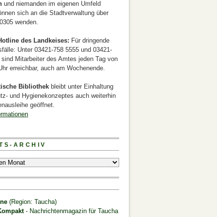
n
und niemanden im eigenen Umfeld
önnen sich an die Stadtverwaltung über
0305 wenden.
otline des Landkeises:
Für dringende
sfälle: Unter 03421-758 5555 und 03421-
 sind Mitarbeiter des Amtes jeden Tag von
 Uhr erreichbar, auch am Wochenende.
tische Bibliothek
bleibt unter Einhaltung
tz- und Hygienekonzeptes auch weiterhin
nausleihe geöffnet.
ormationen
TS-ARCHIV
S
ine
(Region: Taucha)
Kompakt
- Nachrichtenmagazin für Taucha