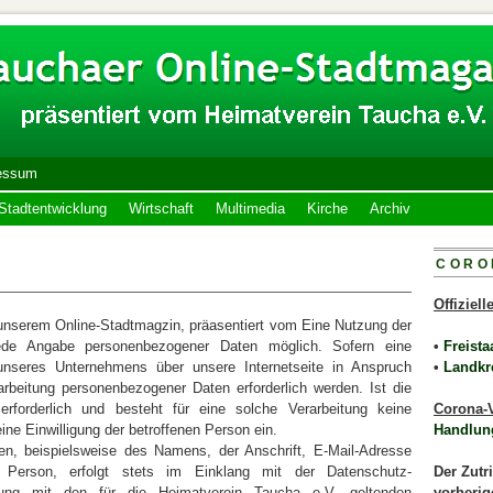
essum
Stadtentwicklung
Wirtschaft
Multimedia
Kirche
Archiv
CORO
Offiziel
n unserem Online-Stadtmagzin, präasentiert vom Eine Nutzung der
 jede Angabe personenbezogener Daten möglich. Sofern eine
•
Freista
unseres Unternehmens über unsere Internetseite in Anspruch
•
Landkr
beitung personenbezogener Daten erforderlich werden. Ist die
rforderlich und besteht für eine solche Verarbeitung keine
Corona-V
eine Einwilligung der betroffenen Person ein.
Handlun
en, beispielsweise des Namens, der Anschrift, E-Mail-Adresse
 Person, erfolgt stets im Einklang mit der Datenschutz-
Der Zutr
ung mit den für die Heimatverein Taucha e.V. geltenden
vorherig