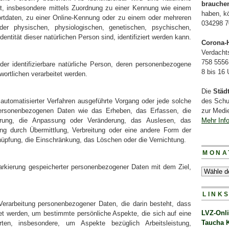
brauche
kt, insbesondere mittels Zuordnung zu einer Kennung wie einem
haben, k
tdaten, zu einer Online-Kennung oder zu einem oder mehreren
034298 7
er physischen, physiologischen, genetischen, psychischen,
Identität dieser natürlichen Person sind, identifiziert werden kann.
Corona-H
Verdacht
758 5556
 oder identifizierbare natürliche Person, deren personenbezogene
8 bis 16
wortlichen verarbeitet werden.
Die
Städ
e automatisierter Verfahren ausgeführte Vorgang oder jede solche
des Schu
rsonenbezogenen Daten wie das Erheben, das Erfassen, die
zur Medie
erung, die Anpassung oder Veränderung, das Auslesen, das
Mehr Inf
ng durch Übermittlung, Verbreitung oder eine andere Form der
knüpfung, die Einschränkung, das Löschen oder die Vernichtung.
MONA
arkierung gespeicherter personenbezogener Daten mit dem Ziel,
LINK
n Verarbeitung personenbezogener Daten, die darin besteht, dass
LVZ-Onl
 werden, um bestimmte persönliche Aspekte, die sich auf eine
Taucha 
ten, insbesondere, um Aspekte bezüglich Arbeitsleistung,