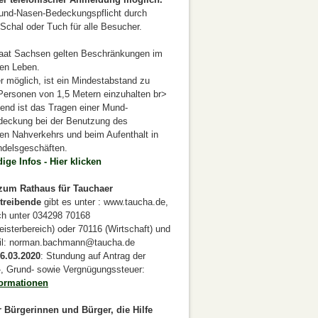
Mund-Nasen-Bedeckungspflicht durch
Schal oder Tuch für alle Besucher.
taat Sachsen gelten Beschränkungen im
hen Leben.
 möglich, ist ein Mindestabstand zu
Personen von 1,5 Metern einzuhalten br>
tend ist das Tragen einer Mund-
eckung bei der Benutzung des
hen Nahverkehrs und beim Aufenthalt in
ndelsgeschäften.
ige Infos - Hier klicken
zum Rathaus für Tauchaer
treibende
gibt es unter : www.taucha.de,
sch unter 034298 70168
isterbereich) oder 70116 (Wirtschaft) und
il: norman.bachmann@taucha.de
6.03.2020
: Stundung auf Antrag der
, Grund- sowie Vergnügungssteuer:
formationen
 Bürgerinnen und Bürger, die Hilfe