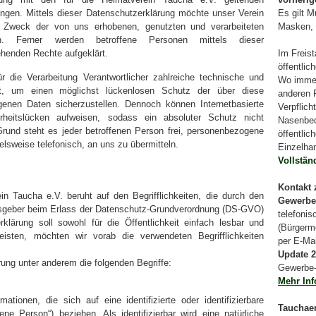
gen. Mittels dieser Datenschutzerklärung möchte unser Verein
Es gilt 
d Zweck der von uns erhobenen, genutzten und verarbeiteten
Masken, 
en. Ferner werden betroffene Personen mittels dieser
ehenden Rechte aufgeklärt.
Im Freis
öffentlic
r die Verarbeitung Verantwortlicher zahlreiche technische und
Wo immer
t, um einen möglichst lückenlosen Schutz der über diese
anderen 
ogenen Daten sicherzustellen. Dennoch können Internetbasierte
Verpflich
erheitslücken aufweisen, sodass ein absoluter Schutz nicht
Nasenbed
rund steht es jeder betroffenen Person frei, personenbezogene
öffentlic
elsweise telefonisch, an uns zu übermitteln.
Einzelha
Vollständ
Kontakt 
n Taucha e.V. beruht auf den Begrifflichkeiten, die durch den
Gewerbe
gsgeber beim Erlass der Datenschutz-Grundverordnung (DS-GVO)
telefoni
lärung soll sowohl für die Öffentlichkeit einfach lesbar und
(Bürgerme
isten, möchten wir vorab die verwendeten Begrifflichkeiten
per E-Ma
Update 2
ung unter anderem die folgenden Begriffe:
Gewerbe-
Mehr In
tionen, die sich auf eine identifizierte oder identifizierbare
Tauchaer
ene Person“) beziehen. Als identifizierbar wird eine natürliche