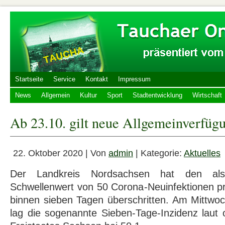
Startseite
Service
Kontakt
Impressum
News
Allgemein
Kultur
Sport
Stadtentwicklung
Wirtschaft
Ab 23.10. gilt neue All­ge­mein­ver­fü­g
22. Oktober 2020 | Von
admin
| Kategorie:
Aktuelles
Der Landkreis Nordsachsen hat den als 
Schwellenwert von 50 Corona-Neuinfektionen p
binnen sieben Tagen überschritten. Am Mittwo
lag die sogenannte Sieben-Tage-Inzidenz laut off