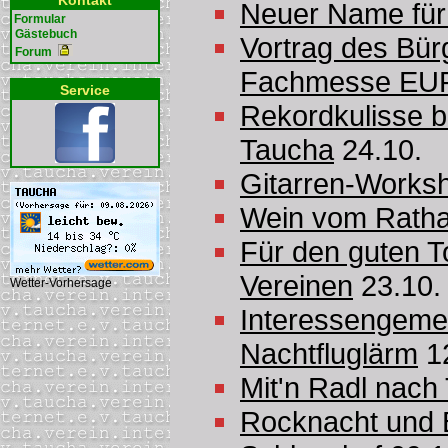
Kontakt
Neuer Name für
Formular
Gästebuch
Vortrag des Bür
Forum
Fachmesse EU
Service
Rekordkulisse b
Taucha
24.10.
Gitarren-Works
Wein vom Rathau
Für den guten T
Vereinen
23.10.
Wetter-Vorhersage
Interessengeme
Nachtfluglärm
12
Mit'n Radl nach
Rocknacht und 