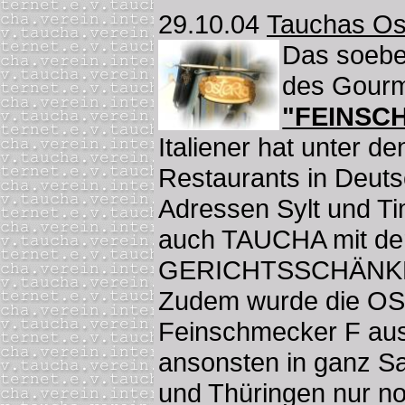
29.10.04
Tauchas Ost
Das soebe
des Gour
"FEINSC
Italiener hat unter d
Restaurants in Deut
Adressen Sylt und Ti
auch TAUCHA mit d
GERICHTSSCHÄNKE 
Zudem wurde die OS
Feinschmecker F aus
ansonsten in ganz S
und Thüringen nur no