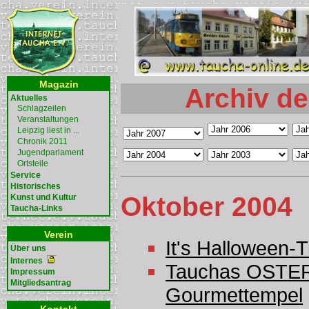
Magazin
Archiv de
Aktuelles
Schlagzeilen
Veranstaltungen
Leipzig liest in ...
Chronik 2011
Jugendparlament
Ortsteile
Service
Historisches
Oktober 2004
Kunst und Kultur
Taucha-Links
Verein
It's Halloween-
Über uns
Internes
Tauchas OSTERI
Impressum
Mitgliedsantrag
Gourmettempel