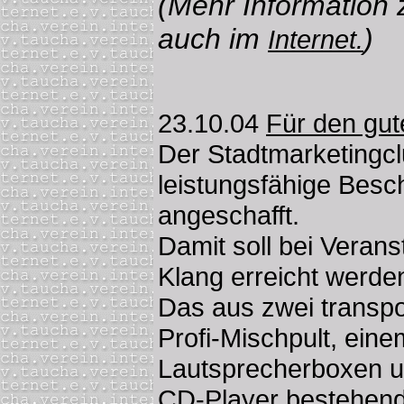
(Mehr Information
auch im
)
Internet.
23.10.04
Für den gut
Der Stadtmarketingcl
leistungsfähige Besc
angeschafft.
Damit soll bei Veran
Klang erreicht werde
Das aus zwei transpo
Profi-Mischpult, eine
Lautsprecherboxen u
CD-Player bestehend