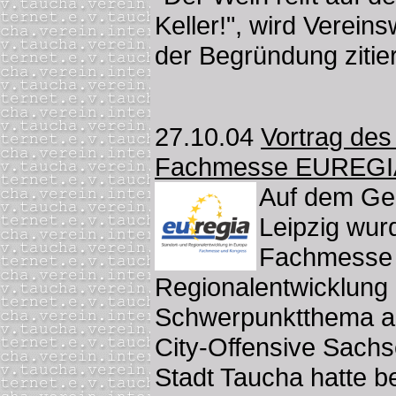
Keller!", wird Verei
der Begründung zitier
27.10.04
Vortrag des
Fachmesse EUREGI
Auf dem Ge
Leipzig wur
Fachmesse f
Regionalentwicklung i
Schwerpunktthema am
City-Offensive Sachse
Stadt Taucha hatte 