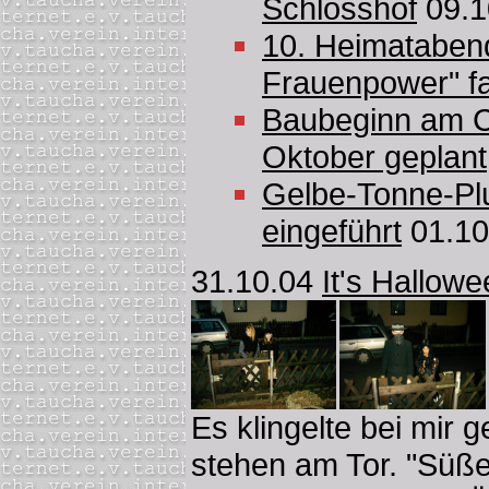
Schlosshof
09.1
10. Heimataben
Frauenpower" f
Baubeginn am Ca
Oktober geplant
Gelbe-Tonne-Plu
eingeführt
01.10
31.10.04
It's Hallow
Es klingelte bei mir
stehen am Tor. "Süßes