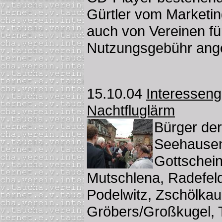
Gürtler vom Marketi
auch von Vereinen fü
Nutzungsgebühr ange
15.10.04
Interessen
Nachtfluglärm
Bürger de
Seehausen
Gottschei
Mutschlena, Radefeld
Podelwitz, Zschölkau
Gröbers/Großkugel, T