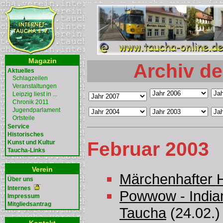
Magazin
Archiv de
Aktuelles
Schlagzeilen
Veranstaltungen
Leipzig liest in ...
Chronik 2011
Jugendparlament
Ortsteile
Service
Historisches
Februar 2003
Kunst und Kultur
Taucha-Links
Verein
Märchenhafter 
Über uns
Internes
Powwow - Indian
Impressum
Mitgliedsantrag
Taucha
(24.02.)