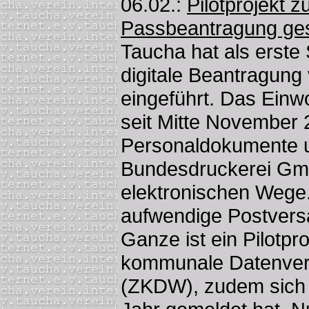
06.02.:
Pilotprojekt z
Passbeantragung ges
Taucha hat als erste 
digitale Beantragun
eingeführt. Das Ein
seit Mitte November
Personaldokumente u
Bundesdruckerei Gmb
elektronischen Wege. 
aufwendige Postvers
Ganze ist ein Pilotp
kommunale Datenver
(ZKDW), zudem sich 