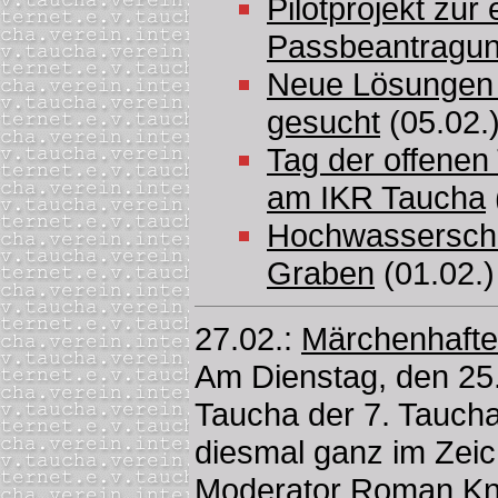
Pilotprojekt zur
Passbeantragun
Neue Lösungen 
gesucht
(05.02.
Tag der offenen 
am IKR Taucha
Hochwasserschu
Graben
(01.02.)
27.02.:
Märchenhafte
Am Dienstag, den 25.
Taucha der 7. Taucha
diesmal ganz im Zei
Moderator Roman Kno