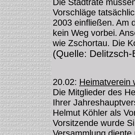
Die Stadträte müsse
Vorschläge tatsächli
2003 einfließen. Am 
kein Weg vorbei. Ans
wie Zschortau. Die K
(Quelle: Delitzsch-
20.02:
Heimatverein 
Die Mitglieder des He
Ihrer Jahreshauptve
Helmut Köhler als Vor
Vorsitzende wurde Si
Versammlung diente n