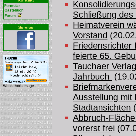
Kontakt
Konsolidierungs
Formular
Gästebuch
Schließung des
Forum
Heimatverein w
Service
Vorstand
(20.02
Friedensrichte
feierte 65. Gebu
Tauchaer Verlag 
Jahrbuch
(19.0
Briefmarkenverei
Wetter-Vorhersage
Ausstellung mit 
Stadtansichten
(
Abbruch-Fläche i
vorerst frei
(07.0