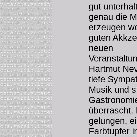
gut unterhal
genau die M
erzeugen wo
guten Akkze
neuen
Veranstaltu
Hartmut Nevo
tiefe Sympat
Musik und st
Gastronomie
überrascht. 
gelungen, e
Farbtupfer 