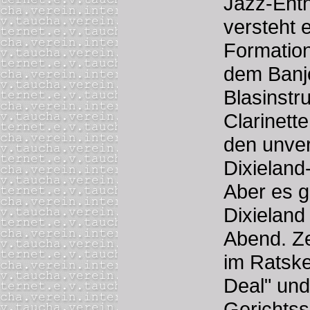
Jazz-Ent
versteht 
Formatio
dem Banj
Blasinstr
Clarinett
den unve
Dixieland
Aber es g
Dixieland
Abend. Ze
im Ratskel
Deal" und
Gerichts