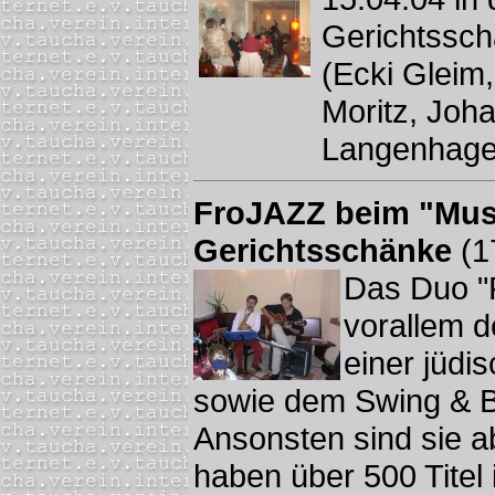
Gerichtssc
(Ecki Gleim
Moritz, Joh
Langenhage
FroJAZZ beim "Music
Gerichtsschänke
(1
Das Duo "F
vorallem 
einer jüdi
sowie dem Swing & B
Ansonsten sind sie a
haben über 500 Titel 