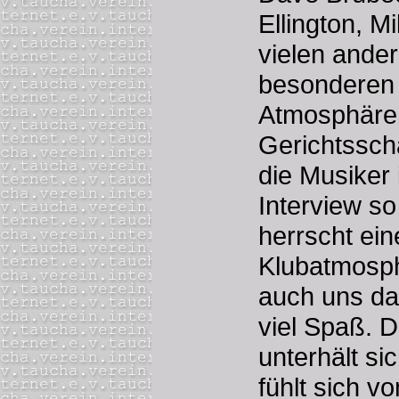
Ellington, M
vielen ande
besonderen
Atmosphäre 
Gerichtssch
die Musiker
Interview so
herrscht ei
Klubatmosp
auch uns da
viel Spaß. 
unterhält si
fühlt sich v