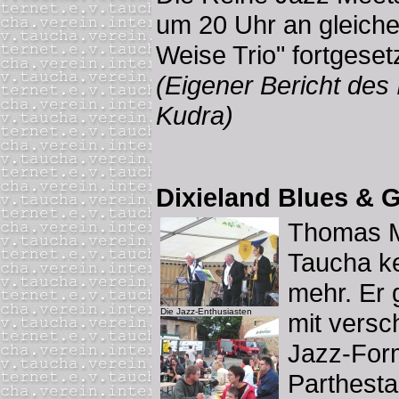
um 20 Uhr an gleiche
Weise Trio" fortgesetz
(Eigener Bericht des 
Kudra)
Dixieland Blues & 
Thomas Mo
Taucha k
mehr. Er 
Die Jazz-Enthusiasten
mit versc
Jazz-Form
Parthesta