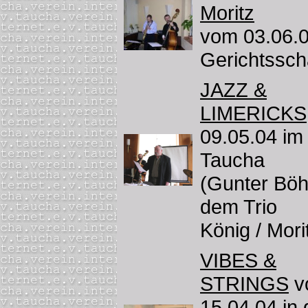
Moritz
vom 03.06.0
Gerichtssc
JAZZ &
LIMERICKS
09.05.04 im
Taucha
(Gunter Böh
dem Trio
König / Morit
VIBES &
STRINGS
v
15.04.04 in 