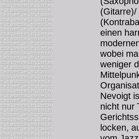
(Saxophon
(Gitarre)
(Kontraba
einen ha
modernen
wobei mal
weniger 
Mittelpun
Organisat
Nevoigt i
nicht nur
Gerichts
locken, a
vom Jazz 