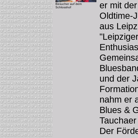
er mit der
Besucher auf dem
Schlosshof
Oldtime-
aus Leipz
"Leipzige
Enthusias
Gemeinsa
Bluesband
und der 
Formation
nahm er a
Blues & 
Tauchaer 
Der Förde