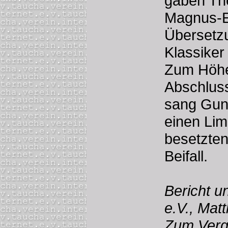
gaben Th
Magnus-E
Übersetz
Klassiker
Zum Höhe
Abschlus
sang Gun
einen Lim
besetzten
Beifall.
Bericht u
e.V., Mat
Zum Vergö