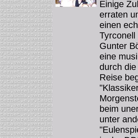
Einige Zu
erraten 
einen ech
Tyrconel
Gunter Bö
eine musi
durch die
Reise be
"Klassike
Morgenste
beim uner
unter and
"Eulenspie