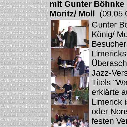
mit Gunter Böhnke 
Moritz/ Moll
(09.05.
Gunter B
König/ Mor
Besucher 
Limericks
Überaschu
Jazz-Ver
Titels "W
erklärte 
Limerick 
oder Non
festen V