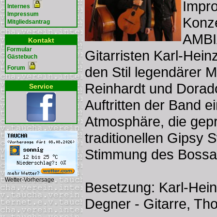
Impro
Internes
Impressum
Konz
Mitgliedsantrag
AMBI
Kontakt
Formular
Gitarristen Karl-Hein
Gästebuch
den Stil legendärer 
Forum
Reinhardt und Dorado
Service
Auftritten der Band e
Atmosphäre, die gepr
traditionellen Gipsy 
Stimmung des Bossa
Wetter-Vorhersage
Besetzung: Karl-Hein
Degner - Gitarre, Th