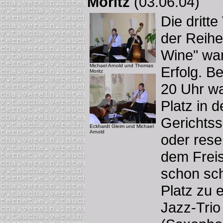
Moritz
(03.06.04)
Die dritte
der Reihe
Wine" war
Michael Arnold und Thomas
Erfolg. B
Moritz
20 Uhr wa
Platz in d
Gerichts
Eckhardt Gleim und Michael
Arnold
oder rese
dem Freis
schon sch
Platz zu 
Jazz-Trio