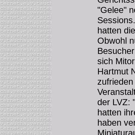
"Gelee" n
Sessions
hatten di
Obwohl n
Besucher
sich Mito
Hartmut 
zufrieden
Veranstal
der LVZ: 
hatten ih
haben ver
Miniatur