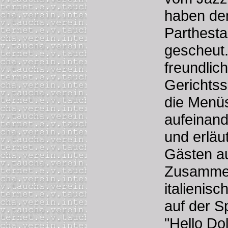
haben de
Parthesta
gescheut
freundlic
Gerichtss
die Menüs
aufeinan
und erläu
Gästen au
Zusamme
italienis
auf der S
"Hello Dol