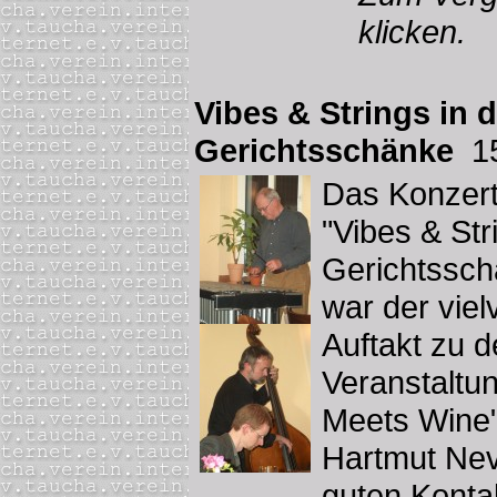
klicken.
Vibes & Strings in d
Gerichtsschänke
15
Das Konzert
"Vibes & Str
Gerichtssch
war der vie
Auftakt zu 
Veranstaltu
Meets Wine"
Hartmut Nev
guten Kontak