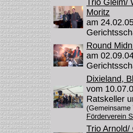
Trio Gleim/ 
Moritz
am 24.02.05
Gerichtssc
Round Midn
am 02.09.04
Gerichtssc
Dixieland, 
vom 10.07.0
Ratskeller u
(Gemeinsame V
Förderverein S
Trio Arnold/