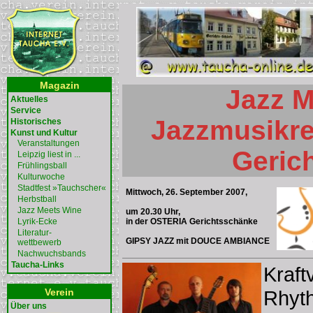
Magazin
Jazz M
Aktuelles
Service
Jazzmusikre
Historisches
Kunst und Kultur
Veranstaltungen
Geric
Leipzig liest in ...
Frühlingsball
Kulturwoche
Stadtfest »Tauchscher«
Mittwoch, 26. September 2007,
Herbstball
Jazz Meets Wine
um 20.30 Uhr,
Lyrik-Ecke
in der OSTERIA Gerichtsschänke
Literatur-
GIPSY JAZZ mit DOUCE AMBIANCE
wettbewerb
Nachwuchsbands
Taucha-Links
Kraft
Verein
Rhyt
Über uns