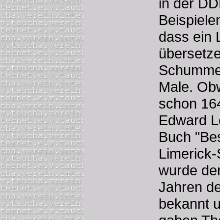
in der DD
Beispiele
dass ein L
übersetze
Schummel
Male. Obw
schon 16
Edward Le
Buch "Bes
Limerick-
wurde der
Jahren de
bekannt u