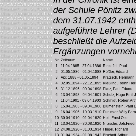
der Schule Pönitz z
dem 31.07.1942 entha
aufgeführte Lehrer (
beschließt die Aufze
Ergänzungen vorneh
Nr.
Zeitraum
Name
1
11.04.1885 - 27.04.1886
Rinkefeil, Paul
2
01.05.1886 - 01.04.1888
Rößler, Eduard
3
Apr. 1888 - 01.05.1894
Kratzsch, Hermann
4
02.05.1894 - 22.12.1895
Kießling, Reinh.Her
5
31.12.1895 - 09.04.1898
Platz, Paul Eduard
6
13.04.1898 - 04.04.1901
Scholz, Hugo Emil J
7
11.04.1901 - 09.04.1903
Schmidt, Robert Art
8
15.04.1903 - 09.04.1906
Blumenstein, Paul E
9
16.04.1906 - 19.03.1910
Purucker, Willy Bern
10
30.04.1910 - 01.04.1920
Heil, Ernst Otto
11
13.04.1920 - 30.08.1920
Nitzsche, Joh.Friedr
12
24.08.1920 - 31.03.1934
Flügel, Richard
13
01.04.1934 - 01.08.1942
Bischoff, Arthur