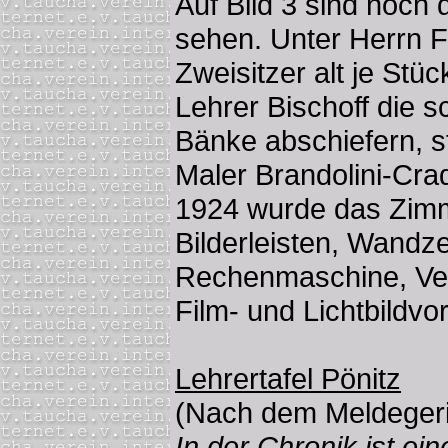
Auf Bild 3 sind noch 
sehen. Unter Herrn F
Zweisitzer alt je Stüc
Lehrer Bischoff die 
Bänke abschiefern, s
Maler Brandolini-Crad
1924 wurde das Zimm
Bilderleisten, Wandze
Rechenmaschine, Ver
Film- und Lichtbildvo
Lehrertafel Pönitz
(Nach dem Meldegeri
In der Chronik ist ei