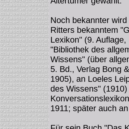
Altertümer gewählt.
Noch bekannter wird 
Ritters bekanntem "G
Lexikon" (9. Auflage,
"Bibliothek des allg
Wissens" (über allg
5. Bd., Verlag Bong &
1905), an Loeles Leip
des Wissens" (1910
Konversationslexikon 
1911; später auch an
Für sein Buch "Das K