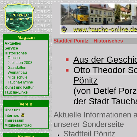
Magazin
Stadtteil Pönitz − Historisches
Aktuelles
Service
Historisches
Aus der Geschic
Taucha
Jubliläen 2008
Otto Theodor S
Gaststätten
Weinanbau
Mittelschule
Pönitz
Taucha-Hymne
Kunst und Kultur
(von Detlef Por
Taucha-Links
der Stadt Tauch
Verein
Über uns
Aktuelle Informationen a
Internes
Impressum
unserer Sonderseite
Mitgliedsantrag
Stadtteil Pönitz