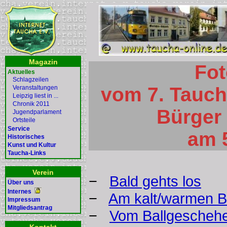
Magazin
Fot
Aktuelles
Schlagzeilen
vom 7. Tauch
Veranstaltungen
Leipzig liest in ...
Chronik 2011
Bürger
Jugendparlament
Ortsteile
Service
am 
Historisches
Kunst und Kultur
Taucha-Links
Verein
−
Bald gehts los
Über uns
Internes
−
Am kalt/warmen Bü
Impressum
Mitgliedsantrag
−
Vom Ballgescheh