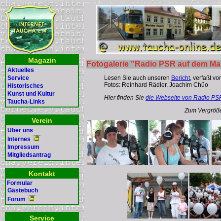
Magazin
Fotogalerie "Radio PSR auf dem Mar
Aktuelles
Lesen Sie auch unseren
Bericht
, verfaßt v
Service
Fotos: Reinhard Rädler, Joachim Chüo
Historisches
Kunst und Kultur
Hier finden Sie
die Webseite von Radio PS
Taucha-Links
Zum Vergrößer
Verein
Über uns
Internes
Impressum
Mitgliedsantrag
Kontakt
Formular
Gästebuch
Forum
Service