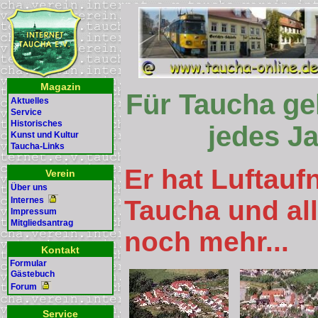
Magazin
Für Taucha ge
Aktuelles
Service
Historisches
jedes Ja
Kunst und Kultur
Taucha-Links
Er hat Luftau
Verein
Über uns
Taucha und all
Internes
Impressum
Mitgliedsantrag
noch mehr...
Kontakt
Formular
Gästebuch
Forum
Service