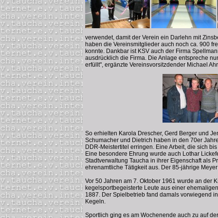
verwendet, damit der Verein ein Darlehn mit Zins
haben die Vereinsmitglieder auch noch ca. 900 freiw
konnte. Dankbar ist KSV auch der Firma Spellman
ausdrücklich die Firma. Die Anlage entspreche nu
erfüllt", ergänzte Vereinsvorsitzdender Michael 
So erhielten Karola Drescher, Gerd Berger und J
Schumacher und Dietrich haben in den 70er Jahre
DDR-Meistertitel erringen. Eine Arbeit, die sich 
Eine besondere Ehrung wurde auch Lothar Lickefet
Stadtverwaltung Taucha in ihrer Eigenschaft als 
ehrenamtliche Tätigkeit aus. Der 85-jährige Meyer
Vor 50 Jahren am 7. Oktober 1961 wurde an der K
kegelsportbegeisterte Leute aus einer ehemaligen 
1887. Der Spielbetrieb fand damals vorwiegend in
Kegeln.
Sportlich ging es am Wochenende auch zu auf der n