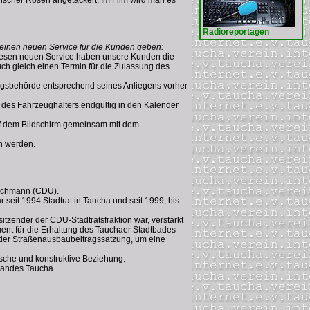
Radioreportagen
 einen neuen Service für die Kunden geben:
 diesen neuen Service haben unsere Kunden die
ch gleich einen Termin für die Zulassung des
ngsbehörde entsprechend seines Anliegens vorher
l des Fahrzeughalters endgültig in den Kalender
auf dem Bildschirm gemeinsam mit dem
en werden.
tzschmann (CDU).
 seit 1994 Stadtrat in Taucha und seit 1999, bis
itzender der CDU-Stadtratsfraktion war, verstärkt
ement für die Erhaltung des Tauchaer Stadtbades
r der Straßenausbaubeitragssatzung, um eine
tische und konstruktive Beziehung.
rbandes Taucha.