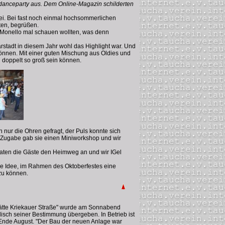
edanceparty aus. Dem Online-Magazin schilderten
bei. Bei fast noch einmal hochsommerlichen
ten, begrüßen.
 Monello mal schauen wollten, was denn
rstadt in diesem Jahr wohl das Highlight war. Und
können. Mit einer guten Mischung aus Oldies und
l doppelt so groß sein können.
nur die Ohren gefragt, der Puls konnte sich
ne Zugabe gab sie einen Miniworkshop und wir
traten die Gäste den Heimweg an und wir IGel
ie Idee, im Rahmen des Oktoberfestes eine
zu können.
tätte Kriekauer Straße" wurde am Sonnabend
ch seiner Bestimmung übergeben. In Betrieb ist
2 Ende August. "Der Bau der neuen Anlage war