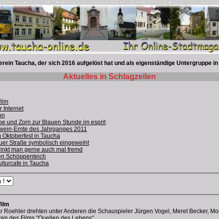
rein Taucha, der sich 2016 aufgelöst hat und als eigenständige Untergruppe in
Aktuelles in Schlagzeilen
film
 Internet
nn
 und Zorn zur Blauen Stunde im esprit
swein-Ernte des Jahrganges 2011
 Oktoberfest in Taucha
uer Straße symbolisch eingeweiht
inkt man gerne auch mal fremd
nen Schöppenteich
ulturcafe in Taucha
film
 Roehler drehten unter Anderen die Schauspieler Jürgen Vogel, Meret Becker, Mori
en des Films "Quellen des Lebens".