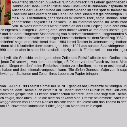
Am Anfang stand der LVZ-Artikel "Ein Soundtrack fürs Leben" geschrieben
Renker, der Hans-Jürgen Rüstau vom Kunst- und Kulturverein inspirierte 
Ausgabe der Blauen Stunde am Dienstag Abend im cafe sprit zu thematisiere
Knast und alles dreht sich um Liebe und Zorn, einen fast gleichnamigen T
mit RENFT verbunden, ganz speziell mit diesem Titel", sagte Thomas Renk
gehört seine Tätigkeit als Chefkoch u.a. im Interhotel Astoria, im Restaur
SAKURA des Interhotels Merkur sowie an der DHfK Leipzig. Sein Zorn entwic
ch eigenen Aussagen zu arrangieren, aber immer wieder wurde er als überzeugter Ch
ß und die darauf folgende Stationierung von Mittelstreckenraketen - sogenannte
 nächtlichen Aktion bemalte er Leipziger Fensterscheiben mit dem Schriftzug "SS20
hließen" sagte er rückblickend dazu. 1984 kimmt Renker in Untersuchungshaftans
h dann als Hilfsarbeiter durchzuschlagen, bis er 1987 aus aus der Staatsbürgersc
 kehrt er aber in seine Heimatstadt Leipzig zurück. Für ihn sei das nur ein logis
ie Lyrik, die Gedichte und begann ohne Zettel und Bleistift alles in sein Gedächtni
jener Zeit verewigt, von denen er einige, z.B. "Kunst zu leben" auch rezitierte. Als 
tten länger wurden" seine Erlebnisse nieder zu schreiben, merkte er erst einmal w
 zu haben und doch niemals vergessen kann. "Sie dürfen Genosse Major zu mir sagen
hwierigen Stationen und Zeiten ihres Lebens zu Papier bringen.
r von 1990 bis 1993 selbst einmal bei RENFT gespielt hat, umrahmte mit einigen
en sich bei dem Thema auch echte "RENFTianer" unter das Publikum, wie Gert Zet
sammen gespielt hat. Er kennt Renker schon mehrere Jahre und sagt zum Thema 
ich es gut, dass auch Leute die nicht so bekannt sind, Presse bekommen". Aber le
eggefährten von Thomas Renker ins cafe esprit, vielleicht wird das Thema in der le
m 15. November kommt die "Lütte", Angelika Mann ins cafe esprit