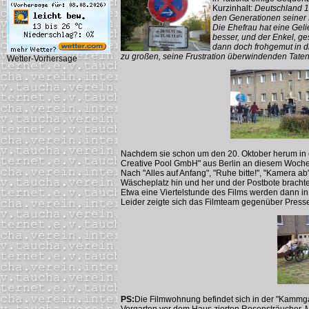
Kurzinhalt:
Deutschland 19
den Generationen seiner 
Die Ehefrau hat eine Geli
besser, und der Enkel, ge
dann doch frohgemut in d
zu großen, seine Frustration überwindenden Taten
Wetter-Vorhersage
Nachdem sie schon um den 20. Oktober herum in d
Creative Pool GmbH" aus Berlin an diesem Woche
Nach "Alles auf Anfang", "Ruhe bitte!", "Kamera
Wäscheplatz hin und her und der Postbote bracht
Etwa eine Viertelstunde des Films werden dann in
Leider zeigte sich das Filmteam gegenüber Pres
PS:
Die Filmwohnung befindet sich in der "Kammga
Vorgarten vor dem Haus zierten Rosensträucher. M