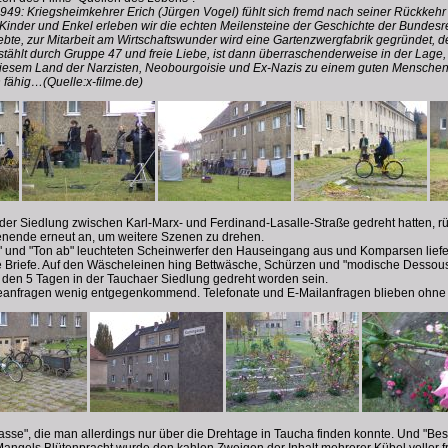
49: Kriegsheimkehrer Erich (Jürgen Vogel) fühlt sich fremd nach seiner Rückkehr
Kinder und Enkel erleben wir die echten Meilensteine der Geschichte der Bundesr
ebte, zur Mitarbeit am Wirtschaftswunder wird eine Gartenzwergfabrik gegründet, de
stählt durch Gruppe 47 und freie Liebe, ist dann überraschenderweise in der Lage, 
iesem Land der Narzisten, Neobourgoisie und Ex-Nazis zu einem guten Menschen 
 fähig…(Quelle:x-filme.de)
er Siedlung zwischen Karl-Marx- und Ferdinand-Lasalle-Straße gedreht hatten, rü
nende erneut an, um weitere Szenen zu drehen.
 ab" und "Ton ab" leuchteten Scheinwerfer den Hauseingang aus und Komparsen lie
e Briefe. Auf den Wäscheleinen hing Bettwäsche, Schürzen und "modische Dessous
 den 5 Tagen in der Tauchaer Siedlung gedreht worden sein.
seanfragen wenig entgegenkommend. Telefonate und E-Mailanfragen blieben ohne
sse", die man allerdings nur über die Drehtage in Taucha finden konnte. Und "B
angels Blütenpracht wurde den kahlen Zweigen der Inhalt mehrerer Kübel voller f