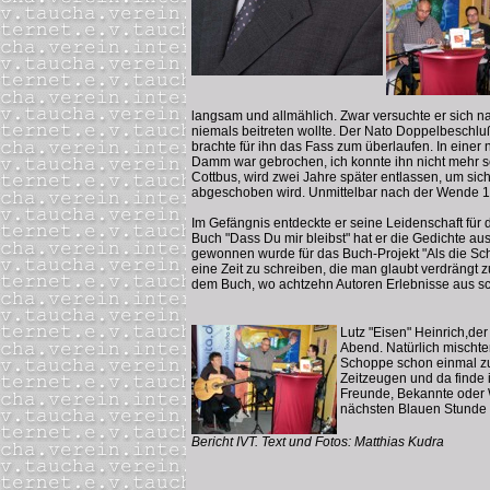
langsam und allmählich. Zwar versuchte er sich na
niemals beitreten wollte. Der Nato Doppelbeschlu
brachte für ihn das Fass zum überlaufen. In einer
Damm war gebrochen, ich konnte ihn nicht mehr sc
Cottbus, wird zwei Jahre später entlassen, um sic
abgeschoben wird. Unmittelbar nach der Wende 1990
Im Gefängnis entdeckte er seine Leidenschaft für d
Buch "Dass Du mir bleibst" hat er die Gedichte aus 
gewonnen wurde für das Buch-Projekt "Als die Scha
eine Zeit zu schreiben, die man glaubt verdrängt
dem Buch, wo achtzehn Autoren Erlebnisse aus sc
Lutz "Eisen" Heinrich,de
Abend. Natürlich mischt
Schoppe schon einmal zu
Zeitzeugen und da finde 
Freunde, Bekannte oder W
nächsten Blauen Stunde a
Bericht IVT. Text und Fotos: Matthias Kudra