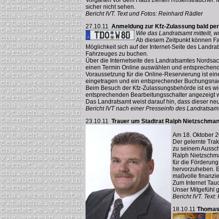
sicher nicht sehen.
Bericht IVT. Text und Fotos: Reinhard Rädler
27.10.11
Anmeldung zur Kfz-Zulassung bald per 
Wie das Landratsamt mitteilt,
Ab diesem Zeitpunkt können Fa
Möglichkeit sich auf der Internet-Seite des Land
Fahrzeuges zu buchen.
Über die Internetseite des Landratsamtes Nordsac
einen Termin Online auswählen und entsprechen
Voraussetzung für die Online-Reservierung ist ein
eingetragen und ein entsprechender Buchungsnachw
Beim Besuch der Kfz-Zulassungsbehörde ist es wi
entsprechenden Bearbeitungsschalter angezeigt w
Das Landratsamt weist darauf hin, dass dieser ne
Bericht IVT nach einer Presseinfo des Landratsa
23.10.11
Trauer um Stadtrat Ralph Nietzschma
Am 18. Oktober 2
Der gelernte Trak
zu seinem Aussch
Ralph Nietzschman
für die Förderung
hervorzuheben. En
maßvolle finanzie
Zum Internet Tauc
Unser Mitgefühl 
Bericht IVT. Text:
18.10.11
Thomas 