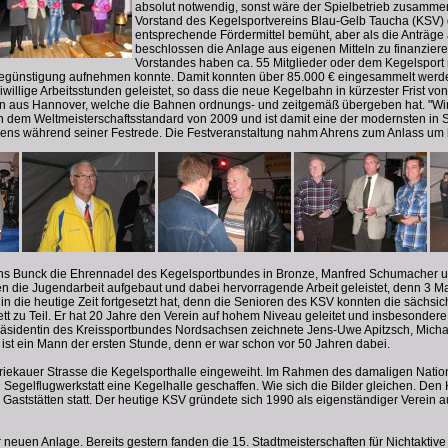
absolut notwendig, sonst wäre der Spielbetrieb zusamm
Vorstand des Kegelsportvereins Blau-Gelb Taucha (KSV)
entsprechende Fördermittel bemüht, aber als die Anträge
beschlossen die Anlage aus eigenen Mitteln zu finanzie
Vorstandes haben ca. 55 Mitglieder oder dem Kegelspor
begünstigung aufnehmen konnte. Damit konnten über 85.000 € eingesammelt werden.
illige Arbeitsstunden geleistet, so dass die neue Kegelbahn in kürzester Frist von M
n aus Hannover, welche die Bahnen ordnungs- und zeitgemäß übergeben hat. "Wir 
n dem Weltmeisterschaftsstandard von 2009 und ist damit eine der modernsten in S
Ahrens während seiner Festrede. Die Festveranstaltung nahm Ahrens zum Anlass um 
ens Bunck die Ehrennadel des Kegelsportbundes in Bronze, Manfred Schumacher un
n die Jugendarbeit aufgebaut und dabei hervorragende Arbeit geleistet, denn 3
bis in die heutige Zeit fortgesetzt hat, denn die Senioren des KSV konnten die säc
t zu Teil. Er hat 20 Jahre den Verein auf hohem Niveau geleitet und insbesondere
Präsidentin des Kreissportbundes Nordsachsen zeichnete Jens-Uwe Apitzsch, Micha
 ist ein Mann der ersten Stunde, denn er war schon vor 50 Jahren dabei.
riekauer Strasse die Kegelsporthalle eingeweiht. Im Rahmen des damaligen Nati
Segelflugwerkstatt eine Kegelhalle geschaffen. Wie sich die Bilder gleichen. Den K
 Gaststätten statt. Der heutige KSV gründete sich 1990 als eigenständiger Verein
euen Anlage. Bereits gestern fanden die 15. Stadtmeisterschaften für Nichtaktive 