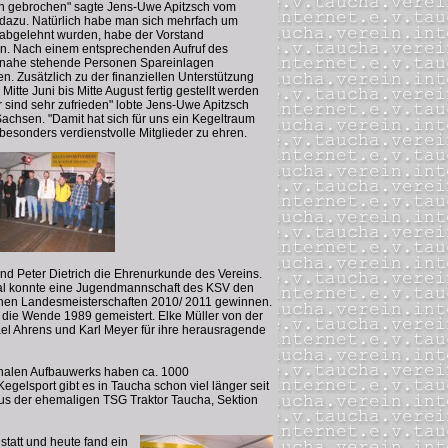
en gebrochen" sagte Jens-Uwe Apitzsch vom
 dazu. Natürlich habe man sich mehrfach um
 abgelehnt wurden, habe der Vorstand
ren. Nach einem entsprechenden Aufruf des
t nahe stehende Personen Spareinlagen
 Zusätzlich zu der finanziellen Unterstützung
itte Juni bis Mitte August fertig gestellt werden
sind sehr zufrieden" lobte Jens-Uwe Apitzsch
achsen. "Damit hat sich für uns ein Kegeltraum
besonders verdienstvolle Mitglieder zu ehren.
d Peter Dietrich die Ehrenurkunde des Vereins.
 Mal konnte eine Jugendmannschaft des KSV den
hsichen Landesmeisterschaften 2010/ 2011 gewinnen.
 die Wende 1989 gemeistert. Elke Müller von der
el Ahrens und Karl Meyer für ihre herausragende
onalen Aufbauwerks haben ca. 1000
egelsport gibt es in Taucha schon viel länger seit
 aus der ehemaligen TSG Traktor Taucha, Sektion
statt und heute fand ein