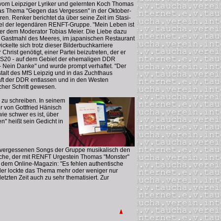
 vom Leipziger Lyriker und gelernten Koch Thomas
das Thema "Gegen das Vergessen" in der Oktober-
n. Renker berichtet da über seine Zeit im Stasi-
itel der legendären RENFT-Gruppe. "Mein Leben ist
er dem Moderator Tobias Meier. Die Liebe dazu
ant Gastmahl des Meeres, im japanischen Restaurant
kelte sich trotz dieser Bilderbuchkarriere
rist genötigt, einer Partei beizutreten, der er
n SS20 - auf dem Gebiet der ehemaligen DDR
 - Nein Danke" und wurde prompt verhaftet. "Der
talt des MfS Leipzig und in das Zuchthaus
haft der DDR entlassen und in den Westen
cher Schritt gewesen.
s zu schreiben. In seinem
er von Gottfried Hänisch
ie schwer es ist, über
" heißt sein Gedicht in
 unvergessenen Songs der Gruppe musikalisch den
sche, der mit RENFT Urgestein Thomas "Monster"
dem Online-Magazin: "Es fehlen authentische
ider lockte das Thema mehr oder weniger nur
tzten Zeit auch zu sehr thematisiert. Zur