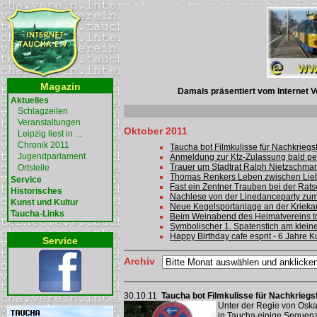
Magazin
Damals präsentiert vom Internet Ve
Aktuelles
Schlagzeilen
Veranstaltungen
Oktober 2011
Leipzig liest in ...
Chronik 2011
Taucha bot Filmkulisse für Nachkriegs
Jugendparlament
Anmeldung zur Kfz-Zulassung bald per
Trauer um Stadtrat Ralph Nietzschma
Ortsteile
Thomas Renkers Leben zwischen Liebe
Service
Fast ein Zentner Trauben bei der Rat
Historisches
Nachlese von der Linedanceparty zum
Kunst und Kultur
Neue Kegelsportanlage an der Krieka
Taucha-Links
Beim Weinabend des Heimatvereins tr
Symbolischer 1. Spatenstich am klei
Happy Birthday cafe esprit - 6 Jahre K
Service
Archiv
30.10.11
Taucha bot Filmkulisse für Nachkriegs
Unter der Regie von Oskar
in Taucha einige Sequenz