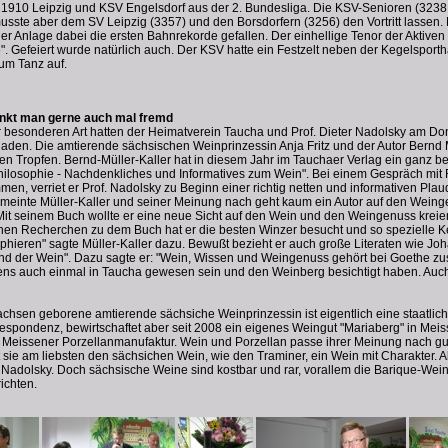
 1910 Leipzig und KSV Engelsdorf aus der 2. Bundesliga. Die KSV-Senioren (3238
sste aber dem SV Leipzig (3357) und den Borsdorfern (3256) den Vortritt lassen. 
der Anlage dabei die ersten Bahnrekorde gefallen. Der einhellige Tenor der Aktiven 
". Gefeiert wurde natürlich auch. Der KSV hatte ein Festzelt neben der Kegelsporth
um Tanz auf.
nkt man gerne auch mal fremd
besonderen Art hatten der Heimatverein Taucha und Prof. Dieter Nadolsky am Do
den. Die amtierende sächsischen Weinprinzessin Anja Fritz und der Autor Bernd M
en Tropfen. Bernd-Müller-Kaller hat in diesem Jahr im Tauchaer Verlag ein ganz
nphilosophie - Nachdenkliches und Informatives zum Wein". Bei einem Gespräch mit
n, verriet er Prof. Nadolsky zu Beginn einer richtig netten und informativen Plau
meinte Müller-Kaller und seiner Meinung nach geht kaum ein Autor auf den Weing
Mit seinem Buch wollte er eine neue Sicht auf den Wein und den Weingenuss kreier
einen Recherchen zu dem Buch hat er die besten Winzer besucht und so spezielle 
ophieren" sagte Müller-Kaller dazu. Bewußt bezieht er auch große Literaten wie
 und der Wein". Dazu sagte er: "Wein, Wissen und Weingenuss gehört bei Goethe z
brigens auch einmal in Taucha gewesen sein und den Weinberg besichtigt haben. A
sachsen geborene amtierende sächsiche Weinprinzessin ist eigentlich eine staatlich
pondenz, bewirtschaftet aber seit 2008 ein eigenes Weingut "Mariaberg" in Meissen
 Meissener Porzellanmanufaktur. Wein und Porzellan passe ihrer Meinung nach g
kt sie am liebsten den sächsichen Wein, wie den Traminer, ein Wein mit Charakter. A
 Nadolsky. Doch sächsische Weine sind kostbar und rar, vorallem die Barique-Wei
ichten.