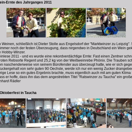
wein-Ernte des Jahrganges 2011
n Weinen, schließlich ist Dieter Stolle aus Engelsdorf der "Marktwinzer zu Leipzig
 immer noch der festen Überzeugung, dass nirgendwo in Deutschland ein Wein ge
e Hobby-Winzer.
nlese 2011 - und es wurde eine rekordverdächtige Ernte: Fast einen Zentner schni
roten Rebsorte Regent und 25,2 kg von der Weißweinrebe Phönix. Die Trauben sch
n naschenderweise von seinem Bürofenster aus überzeugt hatte, wie er sich geg
Zuckergehalt von sehr guten 90 Oechsle, werde ich nur ein wenig Zucker drangeben
rige Lese so ein gutes Ergebnis brachte, muss eigentlich auch mit am guten Klima
ss er hoffe, dass ihn das dem angestrebten Titel "Ratswinzer zu Taucha" ein gro
inhard Rädler
Oktoberfest in Taucha