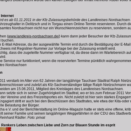
Internet
 wird es ab 01.11.2011 in der Kfz-Zulassungsbehörde des Landkreises Nordsachsen
hrzeughalter in Delitzsch und in Torgau einen Online-Termin reservieren. Durch
ratsamtes Nordsachsen nicht nur ein Wunschkennzeichen zu reservieren, sondern au
hen (
www.landkreis-nordsachsen.de/
) kann dann jeder Besucher der Kfz-Zulassu
d buchen.
e E-Mail Adresse, da der ausgewählte Termin erst durch die Bestätigung der E-Mai
eis mit Registrier-Nummer zur Vorlage bei der Zulassung erstellt wird.
chtig, dass die zugeteilte Nummer verfügbar ist, da diese dann im Wartebereich 
ird.
ue Service nur funktioniert, wenn die reservierten Termine pünktlich wahrgenomm
mtes Nordsachsen
nn
011 verstarb im Alter von 62 Jahren der langjährige Tauchaer Stadtrat Ralph Nie
torenschlosser und zuletzt als Kfz-Sachverständiger tätige Ralph Nietzschmann war
eiden am 15.06.2011, Mitglied des Kreistages des Landkreises Nordsachsen.
n setzte sich in seiner Zugehörigkeit im Stadtrat, wo er bis zum Februar 2011 Vors
 der Vereine und des Freizeitsportes ein. Nicht zuletzt ist hier sein starkes Engag
gagiert stritt er auch bei den Beschlüssen des Stadtrates, wie etwa der Kita-ode
lle Belastung der Bürger.
ha e.V. und der Berichterstattung im Online-Magazin hatte er stets eine offene, kri
gilt seiner Familie und seinen langjährigen Weggefährten in der CDU des Stadtve
 Reinhard Rädler. Foto: privat
Renkers Leben zwischen Liebe und Zorn zur Blauen Stunde im esprit