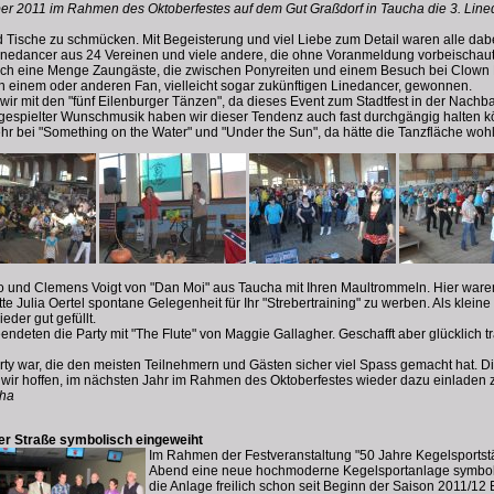
ober 2011 im Rahmen des Oktoberfestes auf dem Gut Graßdorf in Taucha die 3. Lin
nd Tische zu schmücken. Mit Begeisterung und viel Liebe zum Detail waren alle da
inedancer aus 24 Vereinen und viele andere, die ohne Voranmeldung vorbeischau
uch eine Menge Zaungäste, die zwischen Ponyreiten und einem Besuch bei Clown
en einem oder anderen Fan, vielleicht sogar zukünftigen Linedancer, gewonnen.
ir mit den "fünf Eilenburger Tänzen", da dieses Event zum Stadtfest in der Nachba
0 % gespielter Wunschmusik haben wir dieser Tendenz auch fast durchgängig halten 
ehr bei "Something on the Water" und "Under the Sun", da hätte die Tanzfläche woh
to und Clemens Voigt von "Dan Moi" aus Taucha mit Ihren Maultrommeln. Hier waren 
e Julia Oertel spontane Gelegenheit für Ihr "Strebertraining" zu werben. Als klei
eder gut gefüllt.
endeten die Party mit "The Flute" von Maggie Gallagher. Geschafft aber glücklich 
ty war, die den meisten Teilnehmern und Gästen sicher viel Spass gemacht hat. D
 wir hoffen, im nächsten Jahr im Rahmen des Oktoberfestes wieder dazu einladen 
cha
er Straße symbolisch eingeweiht
Im Rahmen der Festveranstaltung "50 Jahre Kegelsports
Abend eine neue hochmoderne Kegelsportanlage symbolis
die Anlage freilich schon seit Beginn der Saison 2011/1