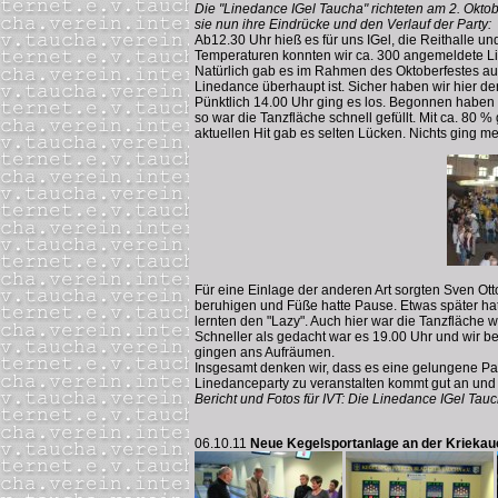
Die "Linedance IGel Taucha" richteten am 2. Okt
sie nun ihre Eindrücke und den Verlauf der Party:
Ab12.30 Uhr hieß es für uns IGel, die Reithalle u
Temperaturen konnten wir ca. 300 angemeldete L
Natürlich gab es im Rahmen des Oktoberfestes a
Linedance überhaupt ist. Sicher haben wir hier d
Pünktlich 14.00 Uhr ging es los. Begonnen haben w
so war die Tanzfläche schnell gefüllt. Mit ca. 8
aktuellen Hit gab es selten Lücken. Nichts ging m
Für eine Einlage der anderen Art sorgten Sven Ot
beruhigen und Füße hatte Pause. Etwas später hatt
lernten den "Lazy". Auch hier war die Tanzfläche wi
Schneller als gedacht war es 19.00 Uhr und wir be
gingen ans Aufräumen.
Insgesamt denken wir, dass es eine gelungene Par
Linedanceparty zu veranstalten kommt gut an und
Bericht und Fotos für IVT: Die Linedance IGel Tau
06.10.11
Neue Kegelsportanlage an der Kriekau