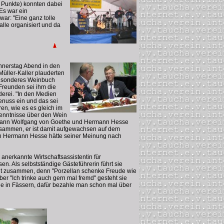
 Punkte) konnten dabei
Es war ein
war: "Eine ganz tolle
alle organisiert und da
nnerstag Abend in den
üller-Kaller plauderten
 besonderes Weinbuch
 Freunden sei ihm die
derei. "In den Medien
enuss ein und das sei
en, wie es es gleich im
Kenntnisse über den Wein
 Johann Wolfgang von Goethe und Hermann Hesse
usammen, er ist damit aufgewachsen auf dem
uch Hermann Hesse hätte seiner Meinung nach
 anerkannte Wirtschaftsassistentin für
. Als selbstständige Gästeführerin führt sie
ut zusammen, denn "Porzellan schenke Freude wie
ber "Ich trinke auch gern mal fremd" gesteht sie
ne in Fässern, dafür bezahle man schon mal über