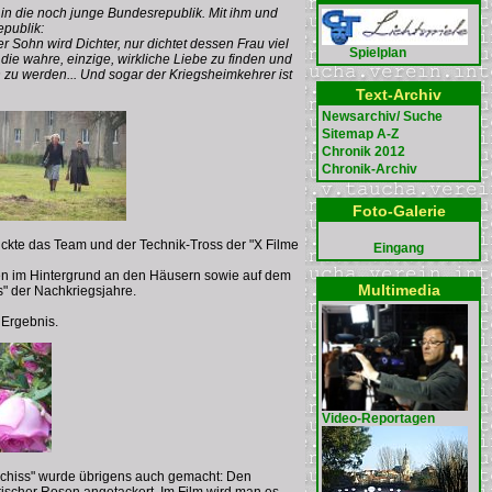
 in die noch junge Bundesrepublik. Mit ihm und
epublik:
r Sohn wird Dichter, nur dichtet dessen Frau viel
Spielplan
die wahre, einzige, wirkliche Liebe zu finden und
zu werden... Und sogar der Kriegsheimkehrer ist
Text-Archiv
Newsarchiv/ Suche
Sitemap A-Z
Chronik 2012
Chronik-Archiv
Foto-Galerie
ckte das Team und der Technik-Tross der "X Filme
Eingang
fen im Hintergrund an den Häusern sowie auf dem
Multimedia
" der Nachkriegsjahre.
 Ergebnis.
Video-Reportagen
eschiss" wurde übrigens auch gemacht: Den
rischer Rosen angetackert. Im Film wird man es