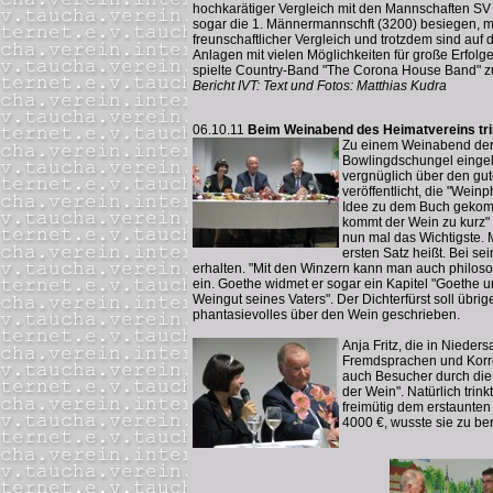
hochkarätiger Vergleich mit den Mannschaften SV
sogar die 1. Männermannschft (3200) besiegen, mu
freunschaftlicher Vergleich und trotzdem sind auf 
Anlagen mit vielen Möglichkeiten für große Erfolge
spielte Country-Band "The Corona House Band" z
Bericht IVT: Text und Fotos: Matthias Kudra
06.10.11
Beim Weinabend des Heimatvereins tri
Zu einem Weinabend der 
Bowlingdschungel eingela
vergnüglich über den gut
veröffentlicht, die "Wei
Idee zu dem Buch gekomme
kommt der Wein zu kurz" 
nun mal das Wichtigste. 
ersten Satz heißt. Bei s
erhalten. "Mit den Winzern kann man auch philos
ein. Goethe widmet er sogar ein Kapitel "Goethe
Weingut seines Vaters". Der Dichterfürst soll ü
phantasievolles über den Wein geschrieben.
Anja Fritz, die in Nieder
Fremdsprachen und Korres
auch Besucher durch die
der Wein". Natürlich trin
freimütig dem erstaunten
4000 €, wusste sie zu ber