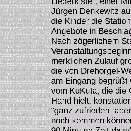
Liederkiste", einer M
Jürgen Denkewitz aus
die Kinder die Stati
Angebote in Beschla
Nach zögerlichem Sta
Veranstaltungsbegin
merklichen Zulauf gr
die von Drehorgel-We
am Eingang begrüßt 
vom KuKuta, die die 
Hand hielt, konstatier
"ganz zufrieden, abe
noch kommen können,
90 Minuten Zeit dazu",