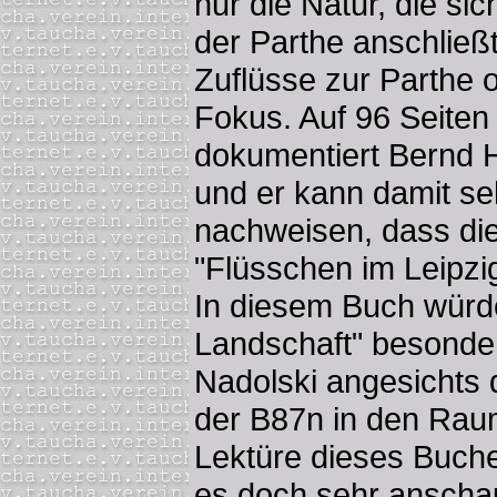
nur die Natur, die sic
der Parthe anschließt
Zuflüsse zur Parthe o
Fokus. Auf 96 Seiten
dokumentiert Bernd 
und er kann damit se
nachweisen, dass die
"Flüsschen im Leipzig
In diesem Buch würde
Landschaft" besonders
Nadolski angesichts
der B87n in den Raum
Lektüre dieses Buche
es doch sehr anschau