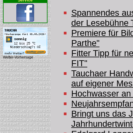
Service
Spannendes aus
der Lesebühne 
Premiere für Bil
Parthe"
Fitter Tipp für
Wetter-Vorhersage
FIT"
Tauchaer Handw
auf eigener Me
Hochwasser an 
Neujahrsempfan
Bringt uns das 
Jahrhundertwint