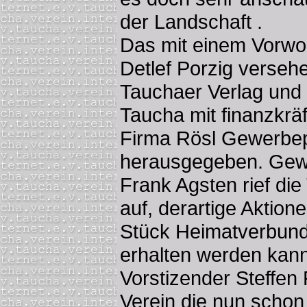
der Landschaft .
Das mit einem Vorwor
Detlef Porzig verseh
Tauchaer Verlag und
Taucha mit finanzkräf
Firma Rösl Gewerbe
herausgegeben. Ge
Frank Agsten rief d
auf, derartige Aktion
Stück Heimatverbund
erhalten werden kann
Vorstizender Steffen 
Verein die nun schon 