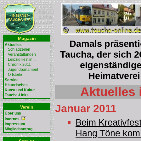
Magazin
Damals präsentie
Aktuelles
Schlagzeilen
Taucha, der sich 2
Veranstaltungen
Leipzig liest in ...
eigenständige
Chronik 2011
Jugendparlament
Heimatverei
Ortsteile
Service
Historisches
Aktuelles 
Kunst und Kultur
Taucha-Links
Januar 2011
Verein
Über uns
Internes
Beim Kreativfes
Impressum
Mitgliedsantrag
Hang Töne ko