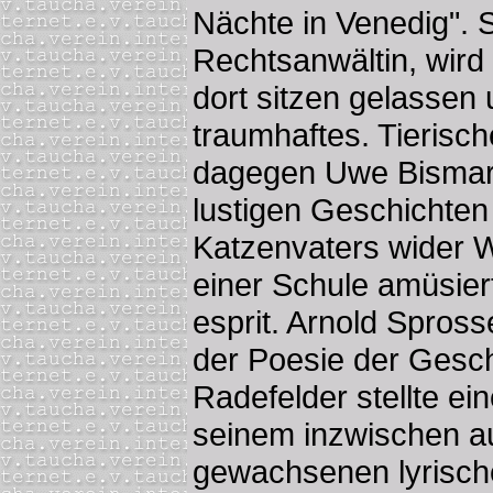
Nächte in Venedig". S
Rechtsanwältin, wir
dort sitzen gelassen 
traumhaftes. Tierisc
dagegen Uwe Bismark
lustigen Geschichten
Katzenvaters wider W
einer Schule amüsier
esprit. Arnold Spros
der Poesie der Gesch
Radefelder stellte ei
seinem inzwischen a
gewachsenen lyrische