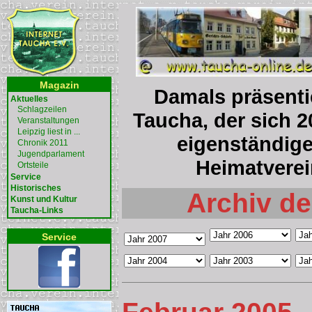
Magazin
Damals präsentie
Aktuelles
Schlagzeilen
Taucha, der sich 2
Veranstaltungen
Leipzig liest in ...
eigenständige
Chronik 2011
Jugendparlament
Heimatverei
Ortsteile
Service
Historisches
Archiv de
Kunst und Kultur
Taucha-Links
Service