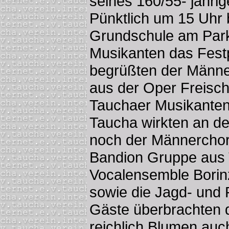
seines 160/55- jähri
Pünktlich um 15 Uhr 
Grundschule am Park
Musikanten das Fes
begrüßten der Männe
aus der Oper Freisc
Tauchaer Musikante
Taucha wirkten an 
noch der Männerchor
Bandion Gruppe aus 
Vocalensemble Borinz
sowie die Jagd- und 
Gäste überbrachten 
reichlich Blumen au