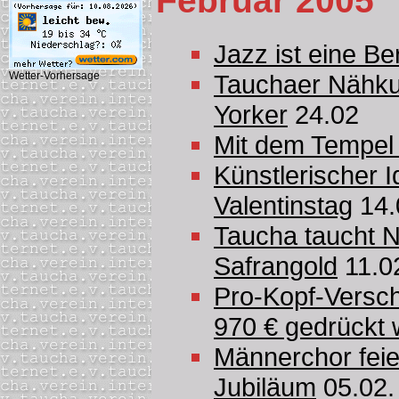
Februar 2005
Jazz ist eine B
Wetter-Vorhersage
Tauchaer Nähku
Yorker
24.02
Mit dem Tempel
Künstlerischer
Valentinstag
14.
Taucha taucht N
Safrangold
11.0
Pro-Kopf-Versch
970 € gedrückt
Männerchor feie
Jubiläum
05.02.