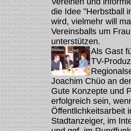
Vereinen und informi
die Idee "Herbstball i
wird, vielmehr will m
Vereinsballs um Fra
unterstützen.
Als Gast f
TV-Produz
Regionals
Joachim Chüo an der ö
Gute Konzepte und P
erfolgreich sein, wenn
Öffentlichkeitsarbeit
Stadtanzeiger, im Int
und ggf. im Rundfunk