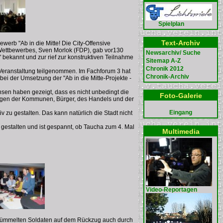
Spielplan
Text-Archiv
erb "Ab in die Mitte! Die City-Offensive
s Wettbewerbes, Sven Morlok (FDP), gab vor130
Newsarchiv/ Suche
 bekannt und zur rief zur konstruktiven Teilnahme
Sitemap A-Z
Chronik 2012
 Veranstaltung teilgenommen. Im Fachforum 3 hat
Chronik-Archiv
i der Umsetzung der "Ab in die Mitte-Projekte -
sen haben gezeigt, dass es nicht unbedingt die
Foto-Galerie
ungen der Kommunen, Bürger, des Handels und der
Eingang
v zu gestalten. Das kann natürlich die Stadt nicht
m gestalten und ist gespannt, ob Taucha zum 4. Mal
Multimedia
Video-Reportagen
tümmelten Soldaten auf dem Rückzug auch durch