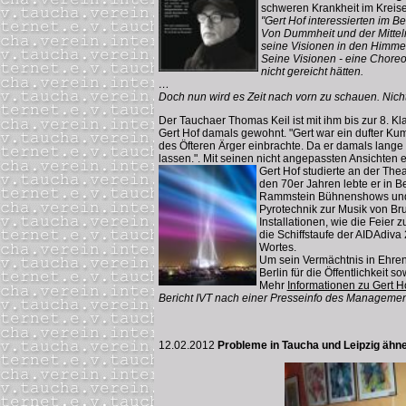
schweren Krankheit im Kreise
"Gert Hof interessierten im B
Von Dummheit und der Mittelm
seine Visionen in den Himmel
Seine Visionen - eine Choreo
nicht gereicht hätten.
…
Doch nun wird es Zeit nach vorn zu schauen. Nich
Der Tauchaer Thomas Keil ist mit ihm bis zur 8. K
Gert Hof damals gewohnt. "Gert war ein dufter Ku
des Öfteren Ärger einbrachte. Da er damals lange
lassen.". Mit seinen nicht angepassten Ansichten
Gert Hof studierte an der The
den 70er Jahren lebte er in B
Rammstein Bühnenshows und ge
Pyrotechnik zur Musik von Bru
Installationen, wie die Feie
die Schiffstaufe der AIDAdiva
Wortes.
Um sein Vermächtnis in Ehren
Berlin für die Öffentlichkeit 
Mehr
Informationen zu Gert H
Bericht IVT nach einer Presseinfo des Management
12.02.2012
Probleme in Taucha und Leipzig ähne