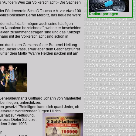
s "Auf dem Weg zur Völkerschlacht - Die Sachsen
der Förderverein Schloß Taucha e.V. vor etwa 100
Radioreportagen
polizeipräsident Bernd Merbitz, das neueste Werk
Leidenschaft dafür mögen auch seine häufigen
chen Napoleon bezeichnete", wehrte er bescheiden
le Fakten zusammengetragen sind und das Konzept
hang mit der Völkerschlacht sind schon in
dort durch den Gerstensaft der Brauerei Heilung
heit. Dieser Passus war aber dem Geschäftsführer
rei unter dem Motto "Wahre Helden packen mit an"
 Generalleutnants Gotthard Johann von Manteuffel
en liegen, unterstützen.
n gesetzt. "Beteiligen kann sich quasi Jeder, ob
lossvereinsvorsitzender Jürgen Ullrich.
ushalt zur Verfügung,
witzers Dieter Schulze,
s dem Jahre 1903
en