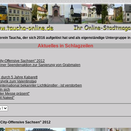
rein Taucha, der sich 2016 aufgelöst hat und als eigenständige Untergruppe in
Aktuelles in Schlagzeilen
City-Offensive Sachsen" 2012
einer Spendenaktion zur Sanierung von Grabmalen
g durch 5 Jahre Kabarett
slyrik zum Valentinstag
nternational bekannter Lichtkünstler - ist verstorben
n sich
der Messe präsent"
it Naked"
ie City-Offensive Sachsen" 2012