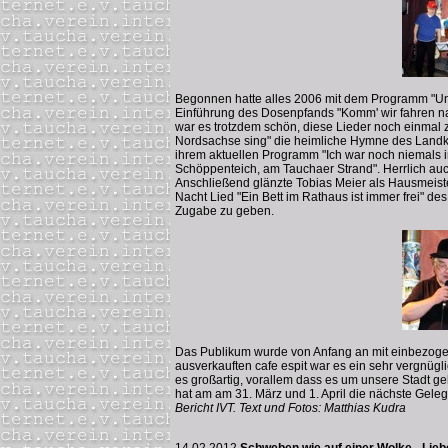
Begonnen hatte alles 2006 mit dem Programm "Unse
Einführung des Dosenpfands "Komm' wir fahren nac
war es trotzdem schön, diese Lieder noch einmal 
Nordsachse sing" die heimliche Hymne des Landkre
ihrem aktuellen Programm "Ich war noch niemals i
Schöppenteich, am Tauchaer Strand". Herrlich au
Anschließend glänzte Tobias Meier als Hausmeist
Nacht Lied "Ein Bett im Rathaus ist immer frei" d
Zugabe zu geben.
Das Publikum wurde von Anfang an mit einbezogen
ausverkauften cafe espit war es ein sehr vergnüg
es großartig, vorallem dass es um unsere Stadt g
hat am am 31. März und 1. April die nächste Gele
Bericht IVT. Text und Fotos: Matthias Kudra
14.02.2012
Schweben wie auf einer Wolke - Lieb