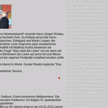
t eine Himmelsmacht" vereinte Hans-Jürgen Rüstau,
ma Nummer Eins. Zu Anfang versuchte Hans-
utauchen. Edelgard und Martin Langer, die
ichterin Lene Voigt eine paar musikalische
uftritt mit Matthias Kudra bewiesen sie
die Frage" Was nützt die Liebe" um sie dann mit
ige Böhlmann die Liebe auf seine Art und Weise
 der eigenen Festplatte installiert werden sollte
m Abend in Worte. Gunter Riedel ergänzte "Das
Lesebühne Taucha.
s Outdoor- Event eine/seine Weltpremiere: Die
onenden Parthenon. Es folgten 51 spektakuläre
geisterten.
 Mit nur 60 Jahren erlag er am 24.01.2012 seiner