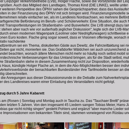
er Leipziger Verkehrsbetriebe (LVB), Holger Flache, sowie die Vorsitzende der Leip
begrüßen. Auch das Mitglied des Landtages, Thomas Kind (DIE LINKE), weilte unter
er weiteren Perspektive des ÖPNV sahen die Gesprächspartner, dass das Auslaufe
iten in der Finanzierung des ÖPNV mit sich bringen wird. Finanzierungsmodelle s
ternehmen relativ einfacher sei, als im Landkreis Nordsachsen, wo mehrere Beför
sgerechte Beförderung im Berufs- und Schülerverkehr. Eine Situation, die auch für
it Transportleistungen im Straßenbahn- und Busverkehr. Die LVB strengt dazu lan
ehen aber nach wie vor außerhalb jeglicher Diskussion", legte sich der LVB-Manag
 durch einen modernen Wagenpark (Leoliner oder Niedrigflurwagen) schrittweise er
ionen Euro kosten. Flache ging sogar soweit, dass er Visionen offenlegte, wonach
ulativ nachdenke
tzentrum sei ein Thema, diskutierten Gäste aus Dewitz, die Fahrzeittaktung sei ni
 Zeiten gar nicht, monierten sie. Das Graßdorfer Wäldchen sei auch unzureichen
del beachten, wonach ältere Menschen nicht mehr so häufig noch selbst mobil si
hrstechnische Verbesserungen für das Umland bringen, als für die Stadt selbst, 
ie Straßenbahn stehe in diesem Zusammenhang nicht zur Disposition, wiederholte
s Haus, kündigte Holger Flache an, in dem die Abo-Möglichkeiten besser den indi
e Verkehrsverbünde der benachbarten Bundesländer ihre Tarifmodelle besser an d
lig überschreiten.
, die Anregungen aus dieser Diskussionsrunde in die Debatte zum Nahverkehrsplan
ter des Landkreises waren einer Einladung des Veranstalters nicht gefolgt.
fzug durch 5 Jahre Kabarett
es am (Rosen-) Sonntag und Montag auch in Taucha zu. Das "Tauchaer Brettl" präsent
 den letzten 5 Jahren. Von den insgesamt 45 Liedern sangen Tobias Meier, Hans-Jü
ias gar nicht richtig singen" gesteht Pohlers und ergänzt "aber manche Lieder so
 die Improvisationen von bekannten Titeln sind, stammen vorwiegend von Rüstau u