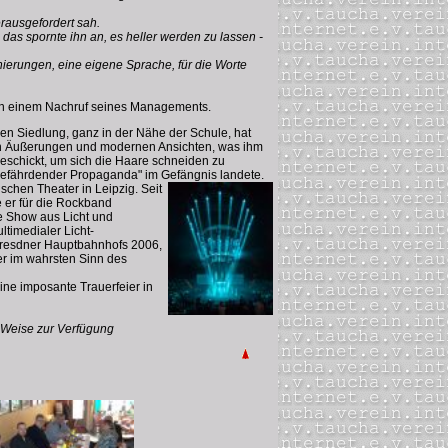
erausgefordert sah.
das spornte ihn an, es heller werden zu lassen -
ierungen, eine eigene Sprache, für die Worte
s in einem Nachruf seines Managements.
hen Siedlung, ganz in der Nähe der Schule, hat
inen Äußerungen und modernen Ansichten, was ihm
eschickt, um sich die Haare schneiden zu
sgefährdender Propaganda" im Gefängnis landete.
schen Theater in Leipzig. Seit
e er für die Rockband
e Show aus Licht und
ltimedialer Licht-
 Dresdner Hauptbahnhofs 2006,
er im wahrsten Sinn des
ine imposante Trauerfeier in
r Weise zur Verfügung