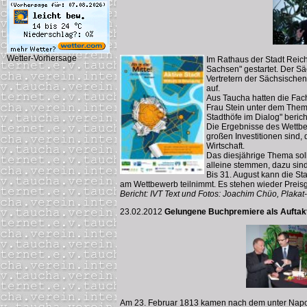
Wetter-Vorhersage
Im Rathaus der Stadt Reic
Sachsen" gestartet. Der Sä
Vertretern der Sächsischen
auf.
Aus Taucha hatten die Fach
Frau Stein unter dem Thema
Stadthöfe im Dialog" berich
Die Ergebnisse des Wettbe
großen Investitionen sind
Wirtschaft.
Das diesjährige Thema sollt
alleine stemmen, dazu sind
Bis 31. August kann die St
am Wettbewerb teilnimmt. Es stehen wieder Preisg
Bericht: IVT Text und Fotos: Joachim Chüo, Plaka
23.02.2012
Gelungene Buchpremiere als Auftak
Am 23. Februar 1813 kamen nach dem unter Napo