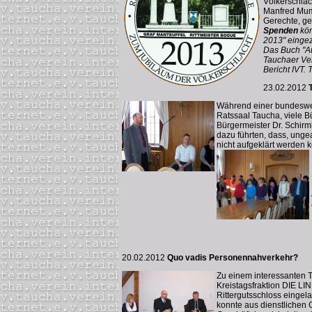
Völkerschlac
Manfred Mumm
Gerechte, ges
Spenden
kön
2013" eingez
Das Buch "Au
Tauchaer Ver
Bericht IVT.
23.02.2012
Während einer bundeswei
Ratssaal Taucha, viele B
Bürgermeister Dr. Schirm
dazu führten, dass, ung
nicht aufgeklärt werden 
20.02.2012
Quo vadis Personennahverkehr?
Zu einem interessanten T
Kreistagsfraktion DIE LI
Rittergutsschloss eingel
konnte aus dienstlichen 