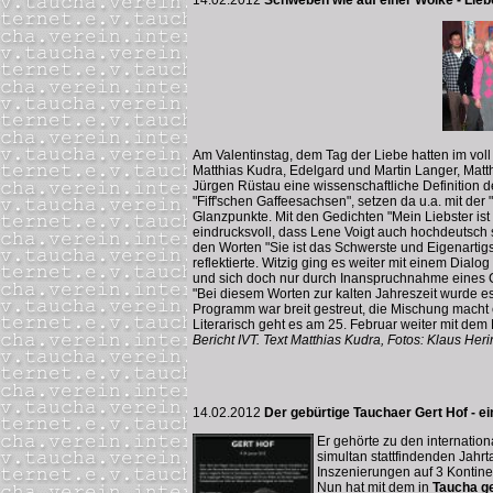
Am Valentinstag, dem Tag der Liebe hatten im voll
Matthias Kudra, Edelgard und Martin Langer, Ma
Jürgen Rüstau eine wissenschaftliche Definition 
"Fiff'schen Gaffeesachsen", setzen da u.a. mit de
Glanzpunkte. Mit den Gedichten "Mein Liebster ist
eindrucksvoll, dass Lene Voigt auch hochdeutsch sc
den Worten "Sie ist das Schwerste und Eigenartig
reflektierte. Witzig ging es weiter mit einem Dia
und sich doch nur durch Inanspruchnahme eines Cal
"Bei diesem Worten zur kalten Jahreszeit wurde e
Programm war breit gestreut, die Mischung macht 
Literarisch geht es am 25. Februar weiter mit de
Bericht IVT. Text Matthias Kudra, Fotos: Klaus Her
14.02.2012
Der gebürtige Tauchaer Gert Hof - ein
Er gehörte zu den internatio
simultan stattfindenden Jahr
Inszenierungen auf 3 Kontine
Nun hat mit dem in
Taucha g