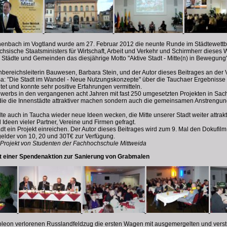
henbach im Vogtland wurde am 27. Februar 2012 die neunte Runde im Städtewettbew
chsische Staatsministers für Wirtschaft, Arbeit und Verkehr und Schirmherr diese
 Städte und Gemeinden das diesjährige Motto "Aktive Stadt - Mitte(n) in Bewegung"
bereichsleiterin Bauwesen, Barbara Stein, und der Autor dieses Beitrages an der
: "Die Stadt im Wandel - Neue Nutzungskonzepte" über die Tauchaer Ergebnisse be
tet und konnte sehr positive Erfahrungen vermitteln.
werbs in den vergangenen acht Jahren mit fast 250 umgesetzten Projekten in Sach
, die die Innenstädte attraktiver machen sondern auch die gemeinsamen Anstreng
e auch in Taucha wieder neue Ideen wecken, die Mitte unserer Stadt weiter attrakti
 Ideen vieler Partner, Vereine und Firmen gefragt.
adt ein Projekt einreichen. Der Autor dieses Beitrages wird zum 9. Mal den Dokufil
elder von 10, 20 und 30T€ zur Verfügung.
t-Projekt von Studenten der Fachhochschule Mittweida
t einer Spendenaktion zur Sanierung von Grabmalen
leon verlorenen Russlandfeldzug die ersten Wagen mit ausgemergelten und vers