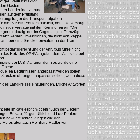
ziger Stadtratsfraktion
 den Gästen.
n der Länderfinanzierung
eien auf dem Prüfstand,
derungsträger die Transportaufgaben
 die LVB ein Problem darstellt, denn sie versorgt
gfristige Verträge mit den Kommunen an. "Die
er eindeutig fest. Im Gegenteil, die Tatrazüge
setzt werden. Investitionen, die nicht von Pappe
 man über eine Streckenerweiterung der Tram,
cht bedarfsgerecht und der Anrufbus führe nicht
d an das Netz des ÖPNV angebunden. Man solle bei
nd.
mutmaßte der LVB-Manager, denn es werde eine
 Flache.
viduellen Bedürfnissen angepasst werden sollen.
ie Streckenführungen anpassen sollten, wenn diese
 des Landkreises einzubringen. Etliche Antworten
ierte im cafe esprit mit dem "Buch der Lieder"
rgen Rüstau, Jürgen Ullrich und Lutz Pohlers
llen bewusst schräg klingen wie der
nd Meier, aber auch Reinhard Rädler vom