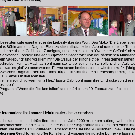
 besetzten cafe esprit wieder die Liebeslyriker das Wort. Das Motto "Die Liebe is
tthias Böhlmann und Dagmar Ebert zu einem literarischen Abend rund um das The
der Liebe als ein Gefühl der Zuneigung um dann in seinen "Ozean der Gefühle" abz
r "Säck'schen Loreley" und der "Leipzscher Baggarole" von der sächsichen Mundartd
 ein Vagebund" und vorallem mit "Die Straße der Kindheit" bei ihrem gemeinsamen A
hreiben konnte. Matthias Böhlmann stellte bei seinem ersten öffentlichen Auftritt 
ste was es gibt" zu beantworten. Es war schon beeindruckend wie der erst 24-jähr
log zwischen Dagmar Ebert und Hans-Jürgen Rüstau über ein Liebesprogramm, das auf
l Centers installieren ließ.
s einem so richtig warm ums Herz" fasste Gabi Böhlmann ihre Eindrücke von diese
es eben".
m Programm "Wenn die Flocken fallen" und natürlich am 29. Februar zur nächsten 
ing
 international bekannter Lichtkünstler - ist verstorben
nal bekanntesten Lichtkünstlern, erlebte im Jahr 2000 mit einem außergewöhnliche
tausendwende-Feierlichkeiten an der Berliner Siegessäule und dem über Athen thr
nten, die mehr als 21 Milliarden Fernsehzuschauer und 20 Millionen Live-Gäste be
eborenen Gert Hof
ein großer Künstler und Visionär die irdische Bühne verlassen.