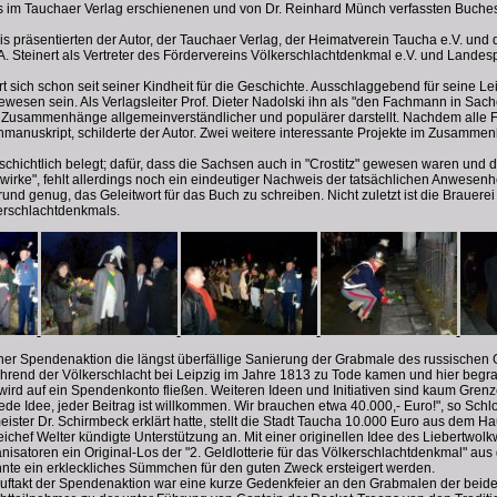
des im Tauchaer Verlag erschienenen und von Dr. Reinhard Münch verfassten Buche
 präsentierten der Autor, der Tauchaer Verlag, der Heimatverein Taucha e.V. und 
. Steinert als Vertreter des Fördervereins Völkerschlachtdenkmal e.V. und Landes
rt sich schon seit seiner Kindheit für die Geschichte. Ausschlaggebend für seine 
esen sein. Als Verlagsleiter Prof. Dieter Nadolski ihn als "den Fachmann in Sa
chen Zusammenhänge allgemeinverständlicher und populärer darstellt. Nachdem al
chmanuskript, schilderte der Autor. Zwei weitere interessante Projekte im Zusammen
schichtlich belegt; dafür, dass die Sachsen auch in "Crostitz" gewesen waren und 
wirke", fehlt allerdings noch ein eindeutiger Nachweis der tatsächlichen Anwesen
Grund genug, das Geleitwort für das Buch zu schreiben. Nicht zuletzt ist die Braue
erschlachtdenkmals.
iner Spendenaktion die längst überfällige Sanierung der Grabmale des russischen
hrend der Völkerschlacht bei Leipzig im Jahre 1813 zu Tode kamen und hier begrab
ird auf ein Spendenkonto fließen. Weiteren Ideen und Initiativen sind kaum Grenze
 Jede Idee, jeder Beitrag ist willkommen. Wir brauchen etwa 40.000,- Euro!", so Sch
ister Dr. Schirmbeck erklärt hatte, stellt die Stadt Taucha 10.000 Euro aus dem Ha
ichef Welter kündigte Unterstützung an. Mit einer originellen Idee des Liebertwolk
nisatoren ein Original-Los der "2. Geldlotterie für das Völkerschlachtdenkmal" au
nte ein erkleckliches Sümmchen für den guten Zweck ersteigert werden.
 Auftakt der Spendenaktion war eine kurze Gedenkfeier an den Grabmalen der beid