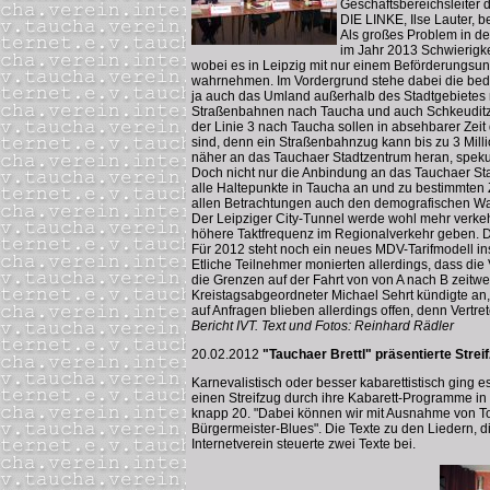
Geschäftsbereichsleiter d
DIE LINKE, Ilse Lauter, 
Als großes Problem in d
im Jahr 2013 Schwierigke
wobei es in Leipzig mit nur einem Beförderungsun
wahrnehmen. Im Vordergrund stehe dabei die bedarf
ja auch das Umland außerhalb des Stadtgebietes m
Straßenbahnen nach Taucha und auch Schkeuditz st
der Linie 3 nach Taucha sollen in absehbarer Zeit
sind, denn ein Straßenbahnzug kann bis zu 3 Mill
näher an das Tauchaer Stadtzentrum heran, spek
Doch nicht nur die Anbindung an das Tauchaer Stad
alle Haltepunkte in Taucha an und zu bestimmten
allen Betrachtungen auch den demografischen Wan
Der Leipziger City-Tunnel werde wohl mehr verke
höhere Taktfrequenz im Regionalverkehr geben. D
Für 2012 steht noch ein neues MDV-Tarifmodell in
Etliche Teilnehmer monierten allerdings, dass di
die Grenzen auf der Fahrt von von A nach B zeitwei
Kreistagsabgeordneter Michael Sehrt kündigte an
auf Anfragen blieben allerdings offen, denn Vertre
Bericht IVT. Text und Fotos: Reinhard Rädler
20.02.2012
"Tauchaer Brettl" präsentierte Strei
Karnevalistisch oder besser kabarettistisch ging 
einen Streifzug durch ihre Kabarett-Programme in
knapp 20. "Dabei können wir mit Ausnahme von Tob
Bürgermeister-Blues". Die Texte zu den Liedern,
Internetverein steuerte zwei Texte bei.