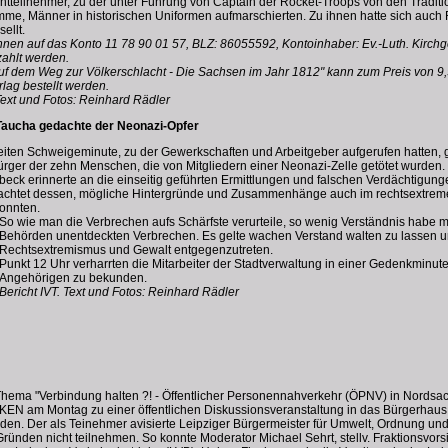
htteilnehmer, zu der unter Führung von Captain der Rocket-Troops von den Tradit
e, Männer in historischen Uniformen aufmarschierten. Zu ihnen hatte sich auch Fr
ellt.
nen auf das Konto 11 78 90 01 57, BLZ: 86055592, Kontoinhaber: Ev.-Luth. Kirch
ahlt werden.
f dem Weg zur Völkerschlacht - Die Sachsen im Jahr 1812" kann zum Preis von 9,
lag bestellt werden.
 Text und Fotos: Reinhard Rädler
Taucha gedachte der Neonazi-Opfer
ten Schweigeminute, zu der Gewerkschaften und Arbeitgeber aufgerufen hatten, g
ürger der zehn Menschen, die von Mitgliedern einer Neonazi-Zelle getötet wurden.
beck erinnerte an die einseitig geführten Ermittlungen und falschen Verdächtigung
eachtet dessen, mögliche Hintergründe und Zusammenhänge auch im rechtsextreme
konnten.
So wie man die Verbrechen aufs Schärfste verurteile, so wenig Verständnis habe m
Behörden unentdeckten Verbrechen. Es gelte wachen Verstand walten zu lassen u
Rechtsextremismus und Gewalt entgegenzutreten.
Punkt 12 Uhr verharrten die Mitarbeiter der Stadtverwaltung in einer Gedenkminute
Angehörigen zu bekunden.
Bericht IVT. Text und Fotos: Reinhard Rädler
hema "Verbindung halten ?! - Öffentlicher Personennahverkehr (ÖPNV) in Nordsac
NKEN am Montag zu einer öffentlichen Diskussionsveranstaltung in das Bürgerhau
aden. Der als Teinehmer avisierte Leipziger Bürgermeister für Umwelt, Ordnung und
Gründen nicht teilnehmen. So konnte Moderator Michael Sehrt, stellv. Fraktionsvo