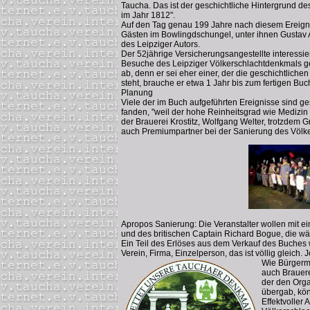
Taucha. Das ist der geschichtliche Hintergrund 
im Jahr 1812".
Auf den Tag genau 199 Jahre nach diesem Ereignis
Gästen im Bowlingdschungel, unter ihnen Gustav A
des Leipziger Autors.
Der 52jährige Versicherungsangestellte interessie
Besuche des Leipziger Völkerschlachtdenkmals gew
ab, denn er sei eher einer, der die geschichtli
steht, brauche er etwa 1 Jahr bis zum fertigen Bu
Planung
Viele der im Buch aufgeführten Ereignisse sind ge
fanden, "weil der hohe Reinheitsgrad wie Medizin 
der Brauerei Krostitz, Wolfgang Welter, trotzdem 
auch Premiumpartner bei der Sanierung des Völk
Apropos Sanierung: Die Veranstalter wollen mit e
und des britischen Captain Richard Bogue, die wä
Ein Teil des Erlöses aus dem Verkauf des Buches w
Verein, Firma, Einzelperson, das ist völlig gleich.
Wie Bürgerme
auch Brauere
der den Orga
übergab, kön
Effektvoller