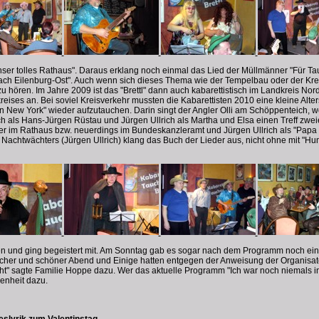
r tolles Rathaus". Daraus erklang noch einmal das Lied der Müllmänner "Für Tau
h Eilenburg-Ost". Auch wenn sich dieses Thema wie der Tempelbau oder der Kreisv
zu hören. Im Jahre 2009 ist das "Brettl" dann auch kabarettistisch im Landkreis 
ises an. Bei soviel Kreisverkehr mussten die Kabarettisten 2010 eine kleine Alte
n New York" wieder aufzutauchen. Darin singt der Angler Olli am Schöppenteich, wo
ch als Hans-Jürgen Rüstau und Jürgen Ullrich als Martha und Elsa einen Treff z
er im Rathaus bzw. neuerdings im Bundeskanzleramt und Jürgen Ullrich als "Papa 
es Nachtwächters (Jürgen Ullrich) klang das Buch der Lieder aus, nicht ohne mit "H
 und ging begeistert mit. Am Sonntag gab es sogar nach dem Programm noch eine 
licher und schöner Abend und Einige hatten entgegen der Anweisung der Organisa
eht" sagte Familie Hoppe dazu. Wer das aktuelle Programm "Ich war noch niemals i
genheit dazu.
eslyrik zum Valentinstag