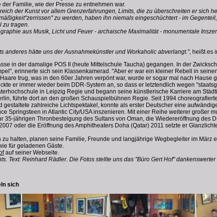
 der Familie, wie der Presse zu entnehmen war.
ereich der Kunst vor allem Grenzerfahrungen, Limits, die zu überschreiten er sich h
äßigkeit"zerrissen" zu werden, haben ihn niemals eingeschüchtert - im Gegenteil, 
 zu tragen.
graphie aus Musik, Licht und Feuer - archaische Maximalität - monumentale Inszen
ts anderes hätte uns der Ausnahmekünstler und Workaholic abverlangt."
, heißt e
lasse in der damalige POS II (heute Mittelschule Taucha) gegangen. In der Zwicksc
mpel", erinnerte sich sein Klassenkamerad. "Aber er war ein kleiner Rebell in se
 Haare trug, was in den 60er Jahren verpönt war, wurde er sogar mal nach Hause g
 eckte er immer wieder beim DDR-System an, so dass er letztendlich wegen "staat
aterhochschule in Leipzig Regie und begann seine künstlerische Karriere am Städti
erlin, führte dort an den großen Schauspielbühnen Regie. Seit 1994 choreografiert
staltete zahlreiche Lichtspektakel, konnte als erster Deutscher eine aufwändig
ce Springsteen in Atlantic City/USA inszenieren. Mit einer Reihe weiterer großer mu
r zur 35-jährigen Thronbesteigung des Sultans von Oman, die Wiedereröffnung des
 2007 oder die Eröffnung des Amphitheaters Doha (Qatar) 2011 setzte er Glanzlicht
 zu halten, planen seine Familie, Freunde und langjährige Wegbegleiter im März e
sowie für geladenen Gäste.
of
auf seiner Webseite.
s. Text: Reinhard Rädler. Die Fotos stellte uns das "Büro Gert Hof" dankenswerte
ln sich