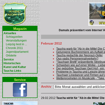
Magazin
Damals präsentiert vom Internet Ve
Aktuelles
Schlagzeilen
Veranstaltungen
Februar 2012
Leipzig liest in ...
Chronik 2011
Taucha warb für "Ab in die Mitte! Die 
Jugendparlament
Gelungene Buchpremiere als Auftakt 
Taucha gedachte der Neonazi-Opfer
Ortsteile
Quo vadis Personennahverkehr?
Service
"Tauchaer Brettl" präsentierte Streifzu
Historisches
Schweben wie auf einer Wolke - Liebe
Kunst und Kultur
Der gebürtige Tauchaer Gert Hof - ein i
Taucha-Links
Probleme in Taucha und Leipzig ähnel
Tauchaer Linedancer und Firmen auf 
Wetterpropheten im Musikcafe - "Take 
Service
Archiv
29.02.2012
Taucha wirbt für "Ab in die Mitte! D