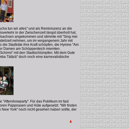
cha tun wir alles" und als Reminiszenz an die
erkehr in der Zwischenzeit längst überholt hat,
Nordsachsen angekommen und stimmte mit "Sing mei
rsteilzeit nehmen, um im vergangenem Jahr mit
 die Stadträte ihre Kraft schöpfen, die Hymne "Am
weier Damen am Schöppenteich miemten.
Schirmi" mit den Stadtschlümpfen. Mit dem Gute
umba Tätärä" doch noch eine karnevalistische
"Aftershowparty". Für das Publikum im fast
toren Pappnasen und Hüte aufgesetzt. "Wir finden
n New York" noch nicht gesehen haben sollte, der